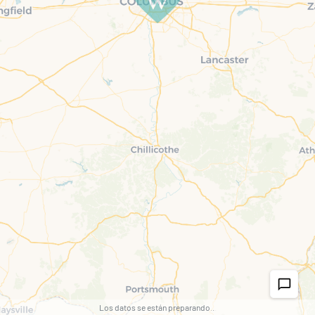
chat_bubble_outline
Los datos se están preparando
.
.
.