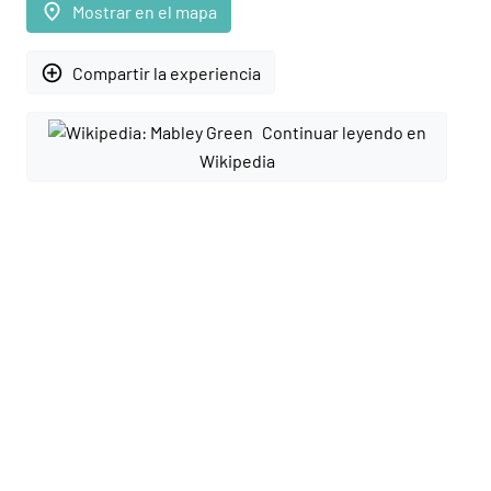
place
Mostrar en el mapa
add_circle_outline
Compartir la experiencia
Continuar leyendo en
Wikipedia