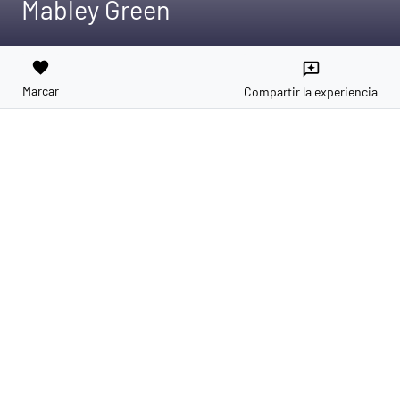
Mabley Green
favorite
reviews
Marcar
Compartir la experiencia