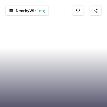
NearbyWiki
.org
menu
place
share