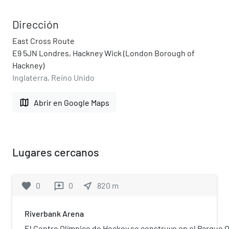
Dirección
East Cross Route
E9 5JN Londres, Hackney Wick (London Borough of
Hackney)
Inglaterra, Reino Unido
map
Abrir en Google Maps
Lugares cercanos
favorite
0
0
near_me
820
m
reviews
Riverbank Arena
El Centro Olímpico de Hockey se construye en el Parque O