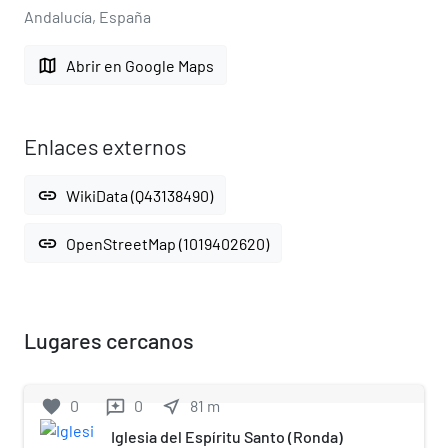
Andalucía, España
map
Abrir en Google Maps
Enlaces externos
link
WikiData (Q43138490)
link
OpenStreetMap (1019402620)
Lugares cercanos
favorite
0
0
near_me
81
m
reviews
Iglesia del Espíritu Santo (Ronda)