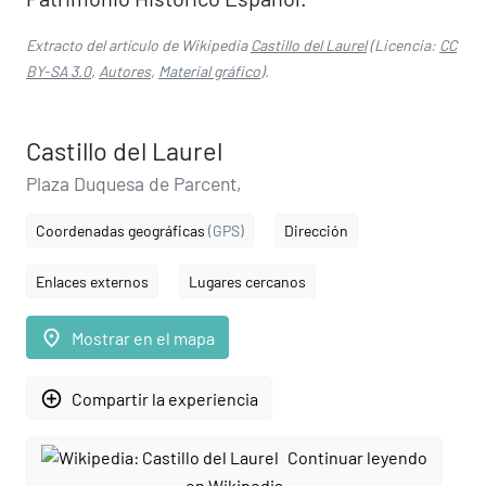
Extracto del artículo de Wikipedia
Castillo del Laurel
(Licencia:
CC
BY-SA 3.0
,
Autores
,
Material gráfico
).
Castillo del Laurel
Plaza Duquesa de Parcent,
Coordenadas geográficas
(GPS)
Dirección
Enlaces externos
Lugares cercanos
place
Mostrar en el mapa
add_circle_outline
Compartir la experiencia
Continuar leyendo
en Wikipedia