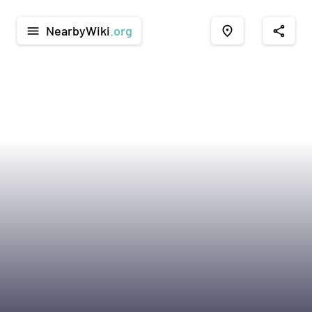
NearbyWiki
.org
menu
place
share