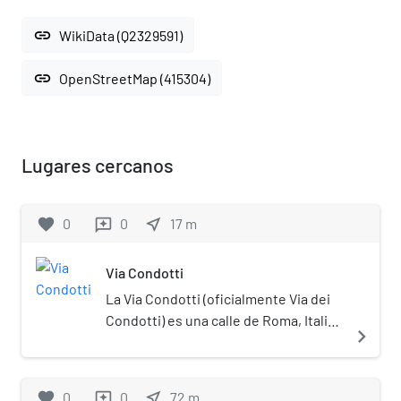
link
WikiData (Q2329591)
link
OpenStreetMap (415304)
Lugares cercanos
favorite
0
0
near_me
17
m
reviews
Via Condotti
La Via Condotti (oficialmente Via dei
Condotti) es una calle de Roma, Italia.
navigate_next
En la época de la Antigua Roma fue
una de las calles que cruzaban la
antigua Vía Flaminia y permitía que las
favorite
0
0
near_me
72
m
reviews