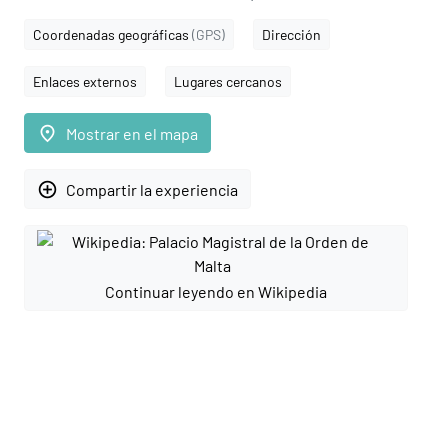
Coordenadas geográficas
(GPS)
Dirección
Enlaces externos
Lugares cercanos
place
Mostrar en el mapa
add_circle_outline
Compartir la experiencia
Continuar leyendo en Wikipedia