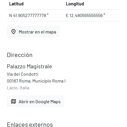
Latitud
Longitud
N 41.905277777778 °
E 12.480555555556 °
place
Mostrar en el mapa
Dirección
Palazzo Magistrale
Via dei Condotti
00187 Roma, Municipio Roma I
Lacio, Italia
map
Abrir en Google Maps
Enlaces externos