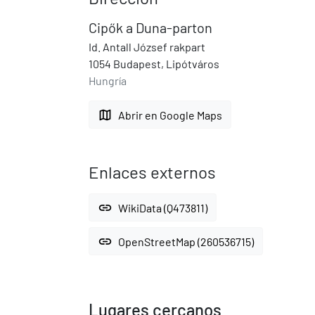
Cipők a Duna-parton
Id. Antall József rakpart
1054 Budapest, Lipótváros
Hungría
map
Abrir en Google Maps
Enlaces externos
link
WikiData (Q473811)
link
OpenStreetMap (260536715)
Lugares cercanos