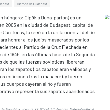
udapest
Historia de Budapest
(en húngaro: Cipők a Duna-parton) es un
 2005 en la ciudad de Budapest, capital de
Can Togay, lo creó en la orilla oriental del río
ara honrar a los judíos masacrados por los
ecientes al Partido de la Cruz Flechada en
os de 1945, en las últimas fases de la Segunda
s de que las fuerzas soviéticas liberaran
an los zapatos (los zapatos eran valiosos y
os milicianos tras la masacre), y fueron
sus cuerpos cayeran al río y fueran
rativo representa sus zapatos abandonados
a del Danubio
(Licencia:
CC BY-SA 3.0
,
Autores
,
Material gráfico
).