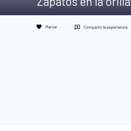
Zapatos en la orill
favorite
Marcar
reviews
Compartir la experiencia