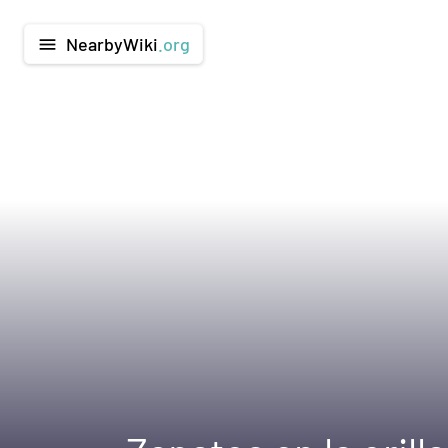
NearbyWiki
.org
menu