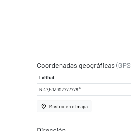
Coordenadas geográficas
(GPS
Latitud
N 47.503902777778 °
place
Mostrar en el mapa
Dirección