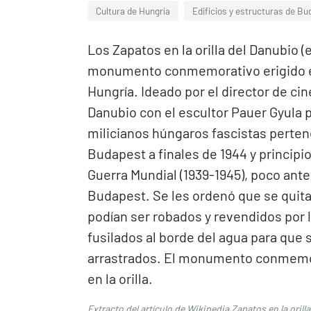
Cultura de Hungría
Edificios y estructuras de B
Los Zapatos en la orilla del Danubio 
monumento conmemorativo erigido en
Hungría. Ideado por el director de cine 
Danubio con el escultor Pauer Gyula p
milicianos húngaros fascistas perten
Budapest a finales de 1944 y principi
Guerra Mundial (1939-1945), poco ante
Budapest. Se les ordenó que se quitar
podían ser robados y revendidos por l
fusilados al borde del agua para que 
arrastrados. El monumento conmemo
en la orilla.
Extracto del artículo de Wikipedia
Zapatos en la orill