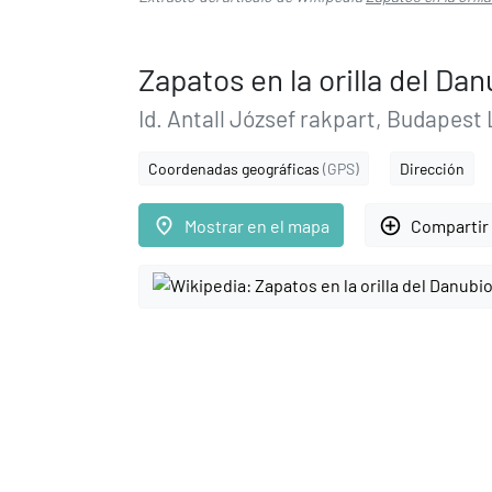
Zapatos en la orilla del Dan
Id. Antall József rakpart, Budapest
Coordenadas geográficas
(GPS)
Dirección
place
add_circle_outline
Mostrar en el mapa
Compartir 