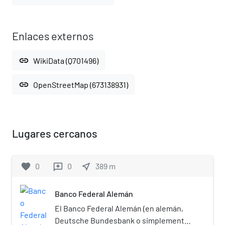
Enlaces externos
link
WikiData (Q701496)
link
OpenStreetMap (673138931)
Lugares cercanos
favorite
0
0
near_me
389
m
reviews
Banco Federal Alemán
El Banco Federal Alemán (en alemán,
Deutsche Bundesbank o simplemente