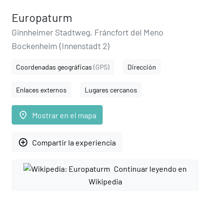
Europaturm
Ginnheimer Stadtweg, Fráncfort del Meno
Bockenheim (Innenstadt 2)
Coordenadas geográficas
(GPS)
Dirección
Enlaces externos
Lugares cercanos
place
Mostrar en el mapa
add_circle_outline
Compartir la experiencia
Continuar leyendo en
Wikipedia