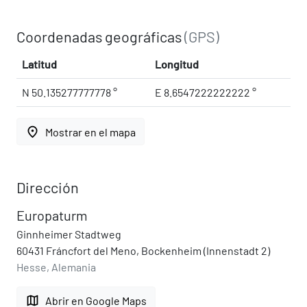
Coordenadas geográficas
(GPS)
Latitud
Longitud
N 50.135277777778 °
E 8.6547222222222 °
place
Mostrar en el mapa
Dirección
Europaturm
Ginnheimer Stadtweg
60431 Fráncfort del Meno, Bockenheim (Innenstadt 2)
Hesse, Alemania
map
Abrir en Google Maps