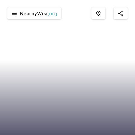
NearbyWiki
.org
menu
place
share