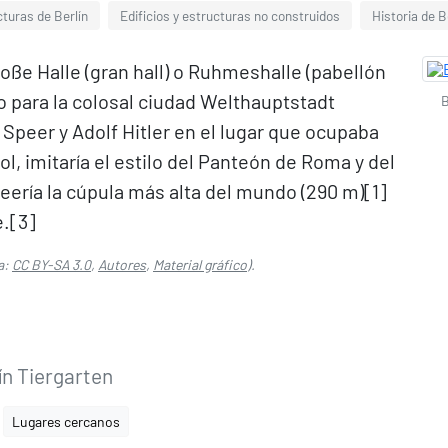
cturas de Berlín
Edificios y estructuras no construidos
Historia de B
roße Halle (gran hall) o Ruhmeshalle (pabellón
io para la colosal ciudad Welthauptstadt
B
Speer y Adolf Hitler en el lugar que ocupaba
ol, imitaría el estilo del Panteón de Roma y del
eería la cúpula más alta del mundo (290 m)[1]​
.[3]​
a:
CC BY-SA 3.0
,
Autores
,
Material gráfico
).
ín Tiergarten
Lugares cercanos