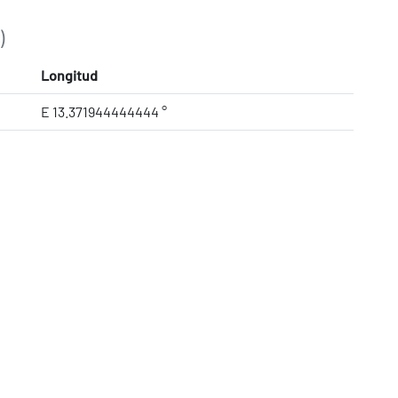
)
Longitud
E 13.371944444444 °