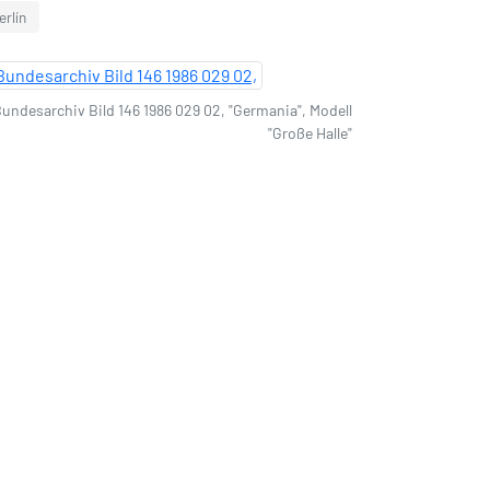
erlín
undesarchiv Bild 146 1986 029 02, "Germania", Modell
"Große Halle"