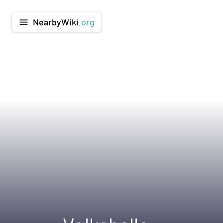
NearbyWiki
.org
menu