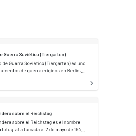
 Guerra Soviético (Tiergarten)
de Guerra Soviético (Tiergarten) es uno
umentos de guerra erigidos en Berlín,
mania, por la Unión Soviética para
navigate_next
sus muertos en la guerra, en particular
soldados del Ejército Rojo que murieron
alla de Berlín, ocurrida entre abril y
[1]​ El monumento está ubicado en el
ndera sobre el Reichstag
rten, un gran parque público al oeste
la ciudad, en el lado norte de la calle de
ndera sobre el Reichstag es el nombre
oeste Straße des 17. Juni («Calle 17 de
a fotografía tomada el 2 de mayo de 1945
localidad de Tiergarten.