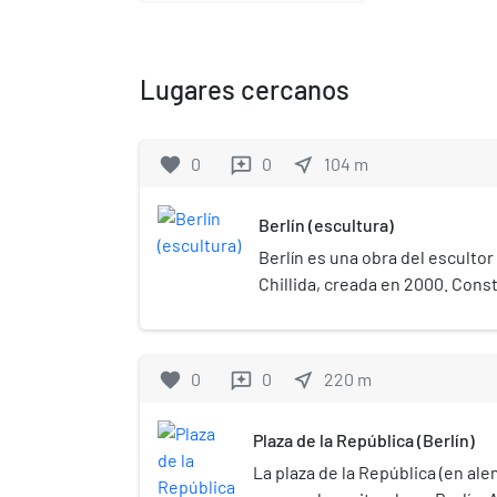
Lugares cercanos
favorite
0
0
near_me
104
m
reviews
Berlín (escultura)
Berlín es una obra del esculto
Chillida, creada en 2000. Cons
representa la reunificación de A
preside la entrada a la Cancille
(Alemania).[3]​
favorite
0
0
near_me
220
m
reviews
Plaza de la República (Berlín)
La plaza de la República (en ale