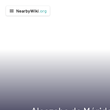
NearbyWiki
.org
menu