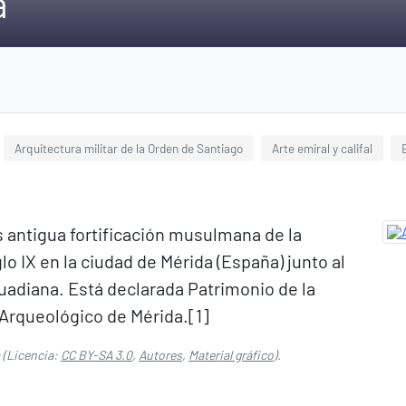
a
Arquitectura militar de la Orden de Santiago
Arte emiral y califal
s antigua fortificación musulmana de la
glo IX en la ciudad de Mérida (España) junto al
uadiana. Está declarada Patrimonio de la
rqueológico de Mérida.[1]​
(Licencia:
CC BY-SA 3.0
,
Autores
,
Material gráfico
).