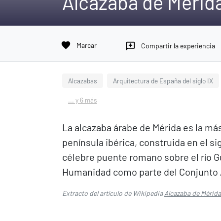
Alcazaba de Mérid
favorite
Marcar
reviews
Compartir la experiencia
Alcazabas
Arquitectura de España del siglo IX
... y 6 más
La alcazaba árabe de Mérida es la má
península ibérica, construida en el si
célebre puente romano sobre el río G
Humanidad como parte del Conjunto A
Extracto del artículo de Wikipedia
Alcazaba de Mérida