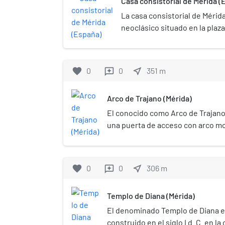
Casa consistorial de Mérida (
encontrados durante las excava
La casa consistorial de Mérida
Plaza de España.
neoclásico situado en la plaz
de Mérida, que sirve de sede
Mérida. Fue construido en la 
XIX.
favorite
0
0
near_me
351
m
reviews
Arco de Trajano (Mérida)
El conocido como Arco de Trajano
una puerta de acceso con arco 
recibe esta denominación debido
pensó que era un arco triunfal.[1]
tradicionalmente en la ciudad co
favorite
0
0
near_me
306
m
reviews
ningún fundamento que lo relaci
[2]​ Desde el 13 de diciembre de 
Templo de Diana (Mérida)
Bien de Interés Cultural[3]​ y en 1
Patrimonio de la Humanidad como
El denominado Templo de Diana 
arqueológico de Mérida.
construido en el siglo I d. C. en l