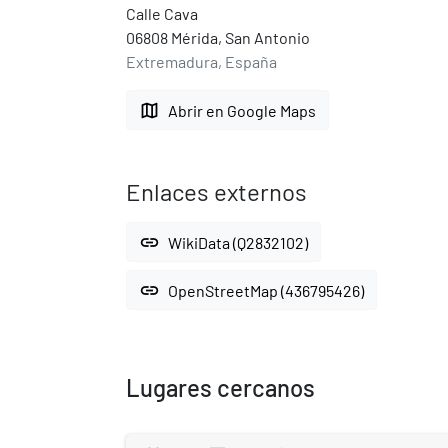
Calle Cava
06808 Mérida, San Antonio
Extremadura, España
map
Abrir en Google Maps
Enlaces externos
link
WikiData (Q2832102)
link
OpenStreetMap (436795426)
Lugares cercanos