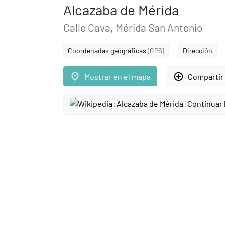
Alcazaba de Mérida
Calle Cava, Mérida San Antonio
Coordenadas geográficas
(GPS)
Dirección
place
add_circle_outline
Mostrar en el mapa
Compartir 
Continuar 