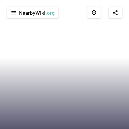
NearbyWiki
.org
menu
place
share