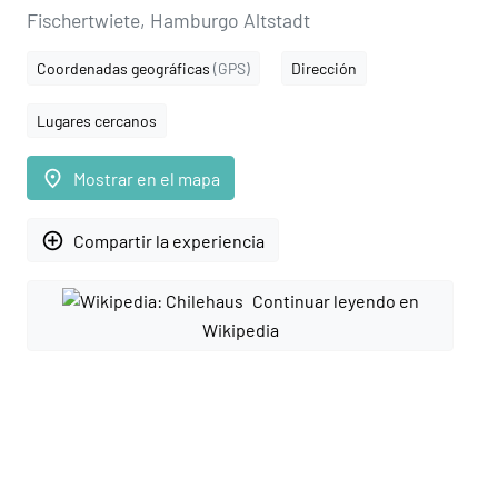
Fischertwiete, Hamburgo Altstadt
Coordenadas geográficas
(GPS)
Dirección
Lugares cercanos
place
Mostrar en el mapa
add_circle_outline
Compartir la experiencia
Continuar leyendo en
Wikipedia