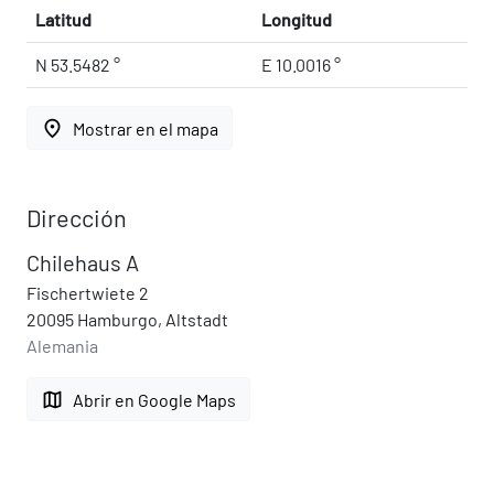
Latitud
Longitud
N 53.5482 °
E 10.0016 °
place
Mostrar en el mapa
Dirección
Chilehaus A
Fischertwiete 2
20095 Hamburgo, Altstadt
Alemania
map
Abrir en Google Maps