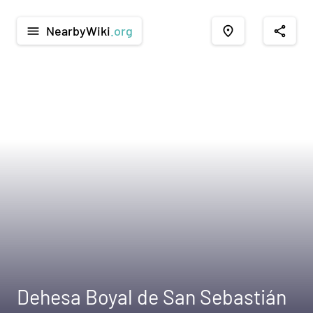
NearbyWiki
.org
menu
place
share
Dehesa Boyal de San Sebastián