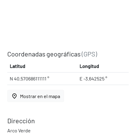
Coordenadas geográficas
(GPS)
Latitud
Longitud
N 40.570686111111 °
E -3.642525 °
place
Mostrar en el mapa
Dirección
Arco Verde