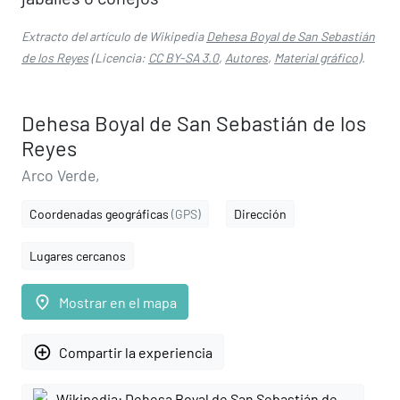
Extracto del artículo de Wikipedia
Dehesa Boyal de San Sebastián
de los Reyes
(Licencia:
CC BY-SA 3.0
,
Autores
,
Material gráfico
).
Dehesa Boyal de San Sebastián de los
Reyes
Arco Verde,
Coordenadas geográficas
(GPS)
Dirección
Lugares cercanos
place
Mostrar en el mapa
add_circle_outline
Compartir la experiencia