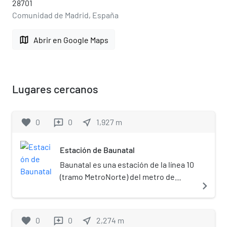
28701
Comunidad de Madrid, España
map
Abrir en Google Maps
Lugares cercanos
favorite
0
0
near_me
1,927
m
reviews
Estación de Baunatal
Baunatal es una estación de la línea 10
(tramo MetroNorte) del metro de
navigate_next
Madrid situada bajo la intersección
entre las avenidas de Lomas del Rey y
Baunatal, cerca de la Universidad
favorite
0
0
near_me
2,274
m
reviews
Popular, en San Sebastián de los