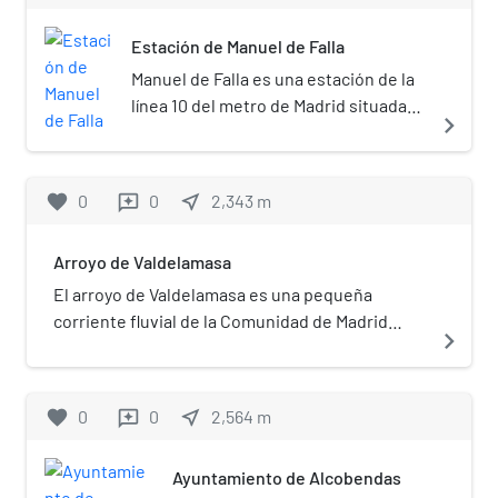
Reyes (Ensanche-Praderón-
Estación de Manuel de Falla
Alamillos).
Manuel de Falla es una estación de la
línea 10 del metro de Madrid situada
navigate_next
bajo la calle homónima, en el
municipio de Alcobendas, al norte del
centro urbano.
favorite
0
0
near_me
2,343
m
reviews
Arroyo de Valdelamasa
El arroyo de Valdelamasa es una pequeña
corriente fluvial de la Comunidad de Madrid
navigate_next
(España), perteneciente a la cuenca del Jarama
y, por extensión, a la del Tajo, donde tributa
este río. Su curso sigue, en líneas generales, la
favorite
0
0
near_me
2,564
m
reviews
dirección sur-noreste. Presenta un fuerte
estiaje, llegando a secarse durante el verano.
Ayuntamiento de Alcobendas