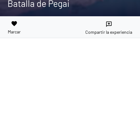
Batalla de Pegai
favorite
reviews
Marcar
Compartir la experiencia