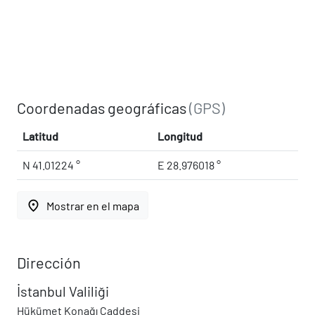
Coordenadas geográficas
(GPS)
Latitud
Longitud
N 41.01224 °
E 28.976018 °
place
Mostrar en el mapa
Dirección
İstanbul Valiliği
Hükümet Konağı Caddesi