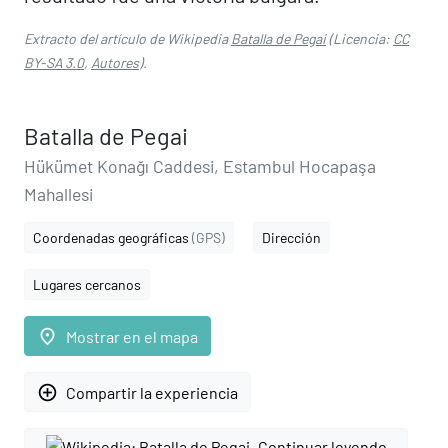
Extracto del artículo de Wikipedia
Batalla de Pegai
(Licencia:
CC
BY-SA 3.0
,
Autores
).
Batalla de Pegai
Hükümet Konağı Caddesi, Estambul Hocapaşa
Mahallesi
Coordenadas geográficas
(GPS)
Dirección
Lugares cercanos
place
Mostrar en el mapa
add_circle_outline
Compartir la experiencia
Continuar leyendo