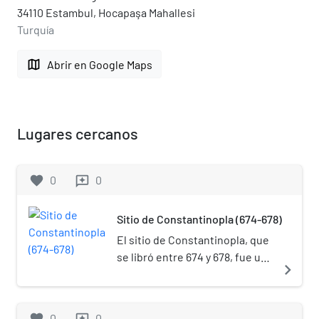
34110 Estambul, Hocapaşa Mahallesi
Turquía
map
Abrir en Google Maps
Lugares cercanos
favorite
0
0
reviews
Sitio de Constantinopla (674-678)
El sitio de Constantinopla, que
se libró entre 674 y 678, fue uno
navigate_next
de los principales conflictos de
la guerra entre bizantinos y
árabes. Asimismo, fue una de
favorite
0
0