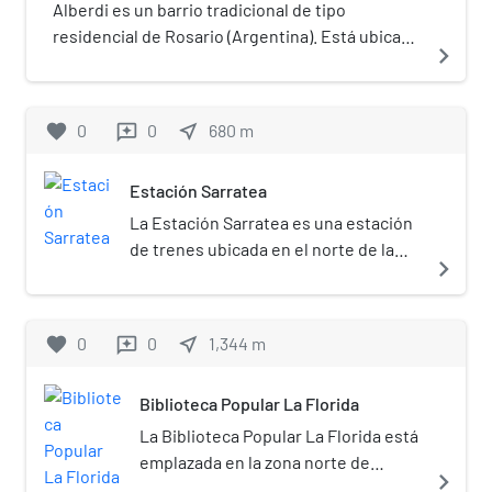
Alberdi es un barrio tradicional de tipo
residencial de Rosario (Argentina). Está ubicado
navigate_next
en el distrito norte de la ciudad. Tiene
aproximadamente 52 km²
favorite
0
0
near_me
680
m
reviews
Estación Sarratea
La Estación Sarratea es una estación
de trenes ubicada en el norte de la
navigate_next
ciudad de Rosario, Provincia de Santa
Fe, Argentina.
favorite
0
0
near_me
1,344
m
reviews
Biblioteca Popular La Florida
La Biblioteca Popular La Florida está
emplazada en la zona norte de
navigate_next
Rosario, Santa Fe, Argentina. Fue