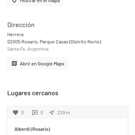
place
Mostrar en el mapa
Dirección
Herrera
S2005 Rosario, Parque Casas (Distrito Norte)
Santa Fe, Argentina
map
Abrir en Google Maps
Lugares cercanos
favorite
0
0
near_me
229
m
reviews
Alberdi (Rosario)