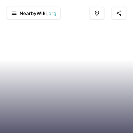
NearbyWiki
.org
menu
place
share