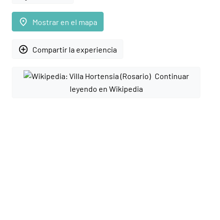
place
Mostrar en el mapa
add_circle_outline
Compartir la experiencia
Continuar
leyendo en Wikipedia