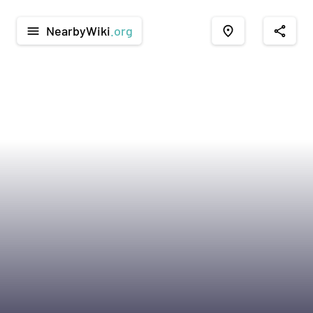
NearbyWiki
.org
menu
place
share