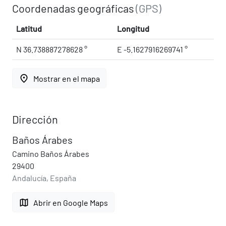
Coordenadas geográficas
(GPS)
Latitud
Longitud
N 36.738887278628 °
E -5.1627916269741 °
place
Mostrar en el mapa
Dirección
Baños Árabes
Camino Baños Árabes
29400
Andalucía, España
map
Abrir en Google Maps