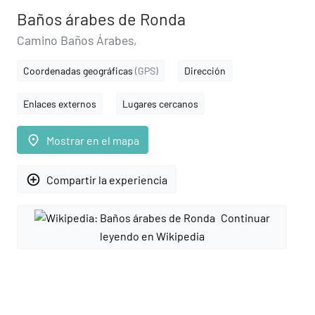
Baños árabes de Ronda
Camino Baños Árabes,
Coordenadas geográficas
(GPS)
Dirección
Enlaces externos
Lugares cercanos
place
Mostrar en el mapa
add_circle_outline
Compartir la experiencia
Continuar
leyendo en Wikipedia