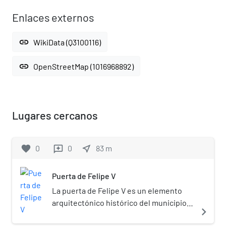
Enlaces externos
link
WikiData (Q3100116)
link
OpenStreetMap (1016968892)
Lugares cercanos
favorite
0
0
near_me
83
m
reviews
Puerta de Felipe V
La puerta de Felipe V es un elemento
arquitectónico histórico del municipio
navigate_next
de Ronda, comunidad autónoma de