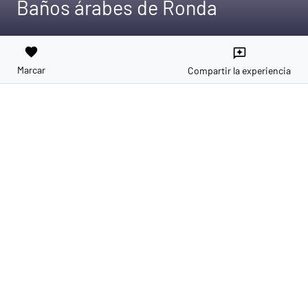
Baños árabes de Ronda
favorite
reviews
Marcar
Compartir la experiencia