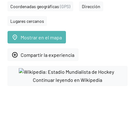
Coordenadas geográficas
(GPS)
Dirección
Lugares cercanos
place
Mostrar en el mapa
add_circle_outline
Compartir la experiencia
Continuar leyendo en Wikipedia