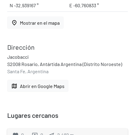
N -32.939167 °
E -60.760833 °
place
Mostrar en el mapa
Dirección
Jacobacci
S2008 Rosario, Antártida Argentina (Distrito Noroeste)
Santa Fe, Argentina
map
Abrir en Google Maps
Lugares cercanos
0
0
2,482
m