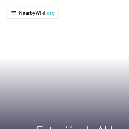
NearbyWiki
.org
menu