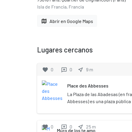
Isla de Francia, Francia
map
Abrir en Google Maps
Lugares cercanos
favorite
0
0
near_me
9
m
reviews
Place des Abbesses
La Plaza de las Abadesas (en fr
Abbesses)​ es una plaza pública
des Abbesses, Yvonne-Le-Tac y 
Clignancourt, XVIII distrito de P
encuentra ubicada la entrada a 
favorite
0
0
near_me
25
m
reviews
abbesses, además de Saint-Jea
Muro de los te amo