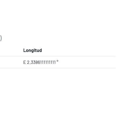
)
Longitud
E 2.3386111111111 °