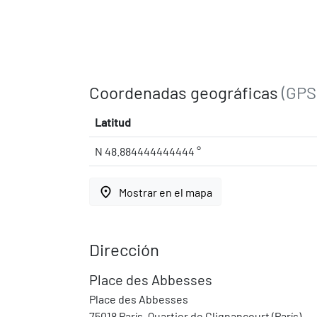
Coordenadas geográficas
(GPS
Latitud
N 48.884444444444 °
place
Mostrar en el mapa
Dirección
Place des Abbesses
Place des Abbesses
75018 París, Quartier de Clignancourt (París)