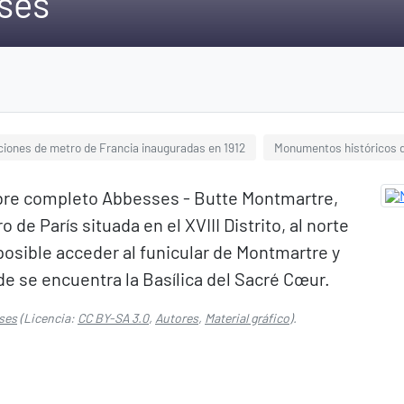
ses
ciones de metro de Francia inauguradas en 1912
Monumentos históricos d
bre completo Abbesses - Butte Montmartre,
o de París situada en el XVIII Distrito, al norte
 posible acceder al funicular de Montmartre y
nde se encuentra la Basílica del Sacré Cœur.
ses
(Licencia:
CC BY-SA 3.0
,
Autores
,
Material gráfico
).