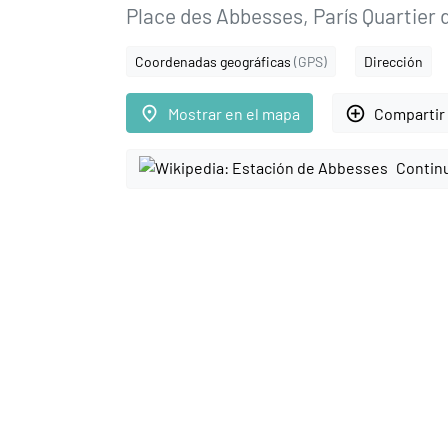
Place des Abbesses, París Quartier d
Coordenadas geográficas
(GPS)
Dirección
place
add_circle_outline
Mostrar en el mapa
Compartir 
Continu