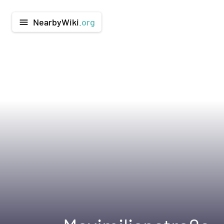
NearbyWiki
.org
menu