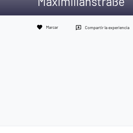
Maximilianstraße
favorite
Marcar
reviews
Compartir la experiencia