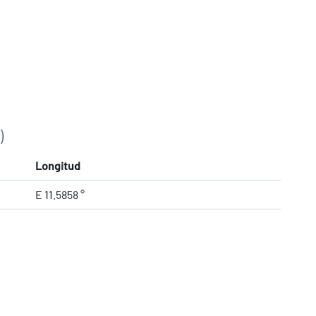
)
Longitud
E 11.5858 °