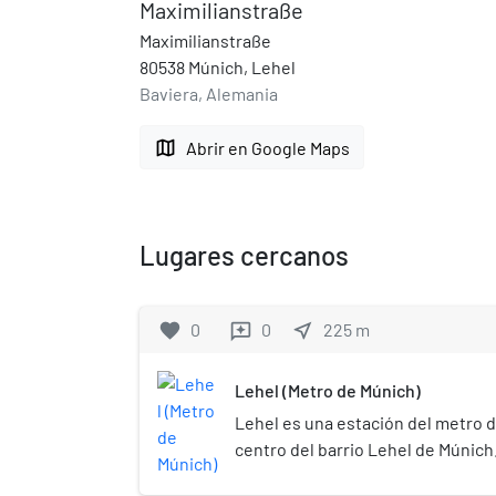
Maximilianstraße
Maximilianstraße
80538 Múnich, Lehel
Baviera, Alemania
map
Abrir en Google Maps
Lugares cercanos
favorite
0
0
near_me
225
m
reviews
Lehel (Metro de Múnich)
Lehel es una estación del metro d
centro del barrio Lehel de Múnich
de las líneas U4 y U5, y se encuen