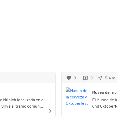
favorite
0
0
near_me
514
m
reviews
Museo de la c
e Múnich localizada en el
El Museo de l
. Sirve al tramo común
und Oktoberf
navigate_next
tra entre Odeonsplatz al
dedicado a la 