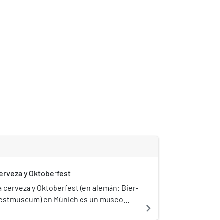
erveza y Oktoberfest
a cerveza y Oktoberfest (en alemán: Bier-
estmuseum) en Múnich es un museo
navigate_next
historia de la cerveza y de Oktoberfest.