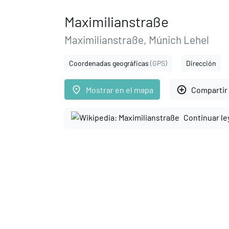
Maximilianstraße
Maximilianstraße, Múnich Lehel
Coordenadas geográficas
(GPS)
Dirección
place
add_circle_outline
Mostrar en el mapa
Compartir 
Continuar le