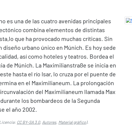
no es una de las cuatro avenidas principales
tectónico combina elementos de distintas
sta,lo que ha provocado muchas críticas. Sin
n diseño urbano único en Múnich. Es hoy sede
alidad, así como hoteles y teatros. Bordea el
cia de Múnich. La Maximilianstraße se inicia en
te hasta el río Isar, lo cruza por el puente de
 termina en el Maximilianeum. La prolongación
a circunvalación del Maximilianeum llamada Max
durante los bombardeos de la Segunda
se el año 2002.
Licencia:
CC BY-SA 3.0
,
Autores
,
Material gráfico
).