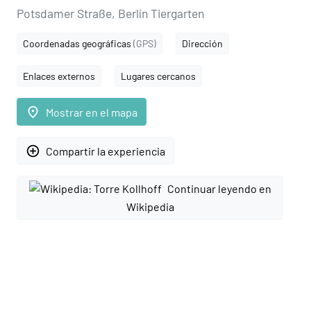
Potsdamer Straße, Berlín Tiergarten
Coordenadas geográficas
(GPS)
Dirección
Enlaces externos
Lugares cercanos
place
Mostrar en el mapa
add_circle_outline
Compartir la experiencia
Continuar leyendo en
Wikipedia