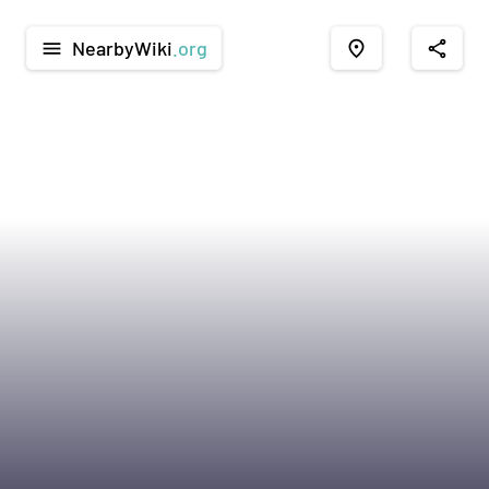
NearbyWiki
.org
menu
place
share