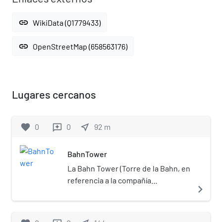
link
WikiData (Q1779433)
link
OpenStreetMap (658563176)
Lugares cercanos
favorite
0
0
near_me
92
m
reviews
BahnTower
La Bahn Tower (Torre de la Bahn, en
referencia a la compañía
navigate_next
propietaria, Bahntower en
ortografía local), es la sede del
holding de transportes alemana