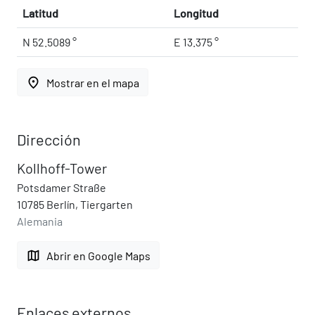
Latitud
Longitud
N 52.5089 °
E 13.375 °
place
Mostrar en el mapa
Dirección
Kollhoff-Tower
Potsdamer Straße
10785 Berlín, Tiergarten
Alemania
map
Abrir en Google Maps
Enlaces externos