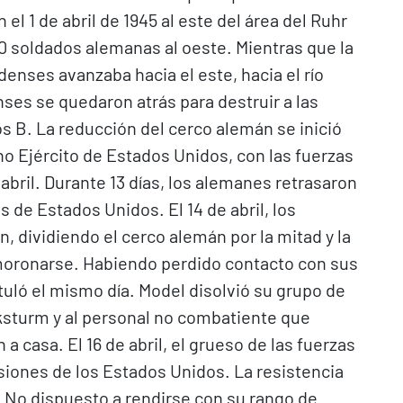
el 1 de abril de 1945 al este del área del Ruhr
0 soldados alemanas al oeste. Mientras que la
enses avanzaba hacia el este, hacia el río
ses se quedaron atrás para destruir a las
os B. La reducción del cerco alemán se inició
eno Ejército de Estados Unidos, con las fuerzas
 abril. Durante 13 días, los alemanes retrasaron
s de Estados Unidos. El 14 de abril, los
, dividiendo el cerco alemán por la mitad y la
oronarse. Habiendo perdido contacto con sus
ituló el mismo día. Model disolvió su grupo de
olksturm y al personal no combatiente que
 casa. El 16 de abril, el grueso de las fuerzas
siones de los Estados Unidos. La resistencia
il. No dispuesto a rendirse con su rango de