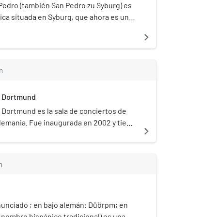
 Pedro (también San Pedro zu Syburg) es
ica situada en Syburg, que ahora es un
und, Alemania. Es la iglesia parroquial
navigate_next
l de Syburg, oficialmente llamada "Ev.
zu Dortmund-Syburg". Sirve como sala de
el bimensual Syburger Sonntagsmusiken
m
ca en Syburg).
s Dortmund
Dortmund es la sala de conciertos de
emania. Fue inaugurada en 2002 y tiene
navigate_next
on 1500 y 900 asientos respectivamente.
 el predio que ocupó el original
de 1887, sede de la Dortmunder
m
er.
unciado ; en bajo alemán: Düörpm; en
, nombre hispánico tradicional) es una