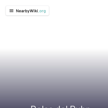
NearbyWiki
.org
menu