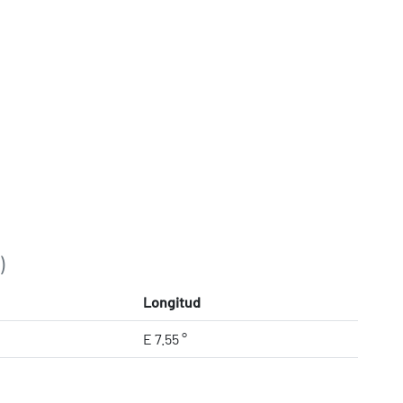
)
Longitud
E 7.55 °