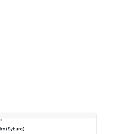
m
dro (Syburg)