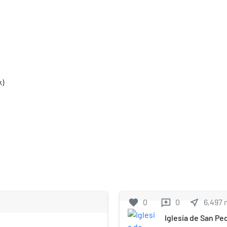
k)
favorite
0
0
near_me
6,497
reviews
Iglesia de San Pe