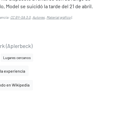
, Model se suicidó la tarde del 21 de abril.
encia:
CC BY-SA 3.0
,
Autores
,
Material gráfico
).
rk (Aplerbeck)
Lugares cercanos
la experiencia
ndo en Wikipedia