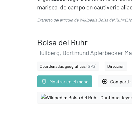
mariscal de campo en cautiverio aliado
Extracto del artículo de Wikipedia
Bolsa del Ruhr
(Lic
Bolsa del Ruhr
Hüllberg, Dortmund Aplerbecker Ma
Coordenadas geográficas
(GPS)
Dirección
place
add_circle_outline
Mostrar en el mapa
Compartir 
Continuar leye