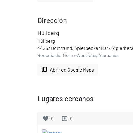
Dirección
Hüllberg
Hüllberg
44267 Dortmund, Aplerbecker Mark (Aplerbec
Renania del Norte-Westfalia, Alemania
map
Abrir en Google Maps
Lugares cercanos
favorite
0
0
reviews