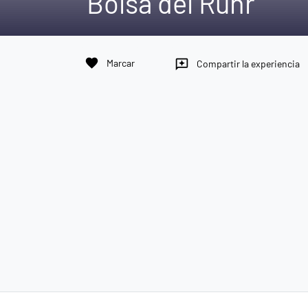
Bolsa del Ruhr
favorite
Marcar
reviews
Compartir la experiencia