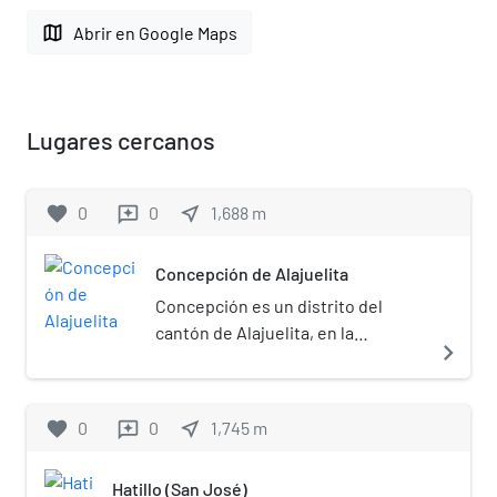
map
Abrir en Google Maps
Lugares cercanos
favorite
0
0
near_me
1,688
m
reviews
Concepción de Alajuelita
Concepción es un distrito del
cantón de Alajuelita, en la
navigate_next
provincia de San José, de Costa
Rica.[2]​
favorite
0
0
near_me
1,745
m
reviews
Hatillo (San José)