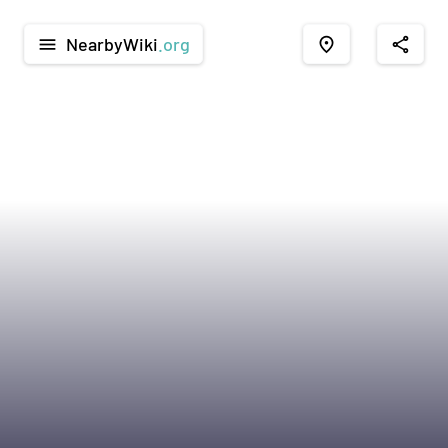
NearbyWiki
.org
menu
place
share