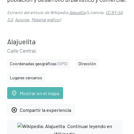
Extracto del artículo de Wikipedia
Alajuelita
(Licencia:
CC BY-SA
3.0
,
Autores
,
Material gráfico
).
Alajuelita
Calle Central,
Coordenadas geográficas
(GPS)
Dirección
Lugares cercanos
place
Mostrar en el mapa
add_circle_outline
Compartir la experiencia
Continuar leyendo en
Wikipedia