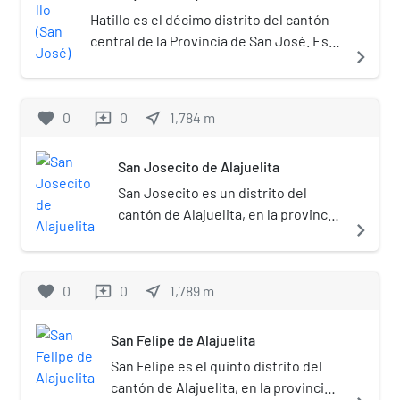
Hatillo es el décimo distrito del cantón
central de la Provincia de San José. Es
navigate_next
uno de los distritos más densamente
poblados de Costa Rica.
favorite
0
0
near_me
1,784
m
reviews
San Josecito de Alajuelita
San Josecito es un distrito del
cantón de Alajuelita, en la provincia
navigate_next
de San José, de Costa Rica.[2]​
favorite
0
0
near_me
1,789
m
reviews
San Felipe de Alajuelita
San Felipe es el quinto distrito del
cantón de Alajuelita, en la provincia