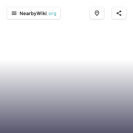
NearbyWiki
.org
menu
place
share