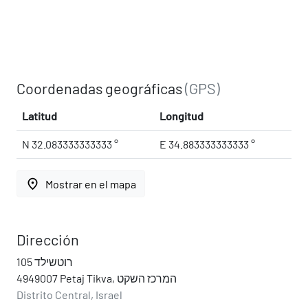
Coordenadas geográficas
(GPS)
Latitud
Longitud
N 32.083333333333 °
E 34.883333333333 °
place
Mostrar en el mapa
Dirección
רוטשילד 105
4949007 Petaj Tikva, המרכז השקט
Distrito Central, Israel