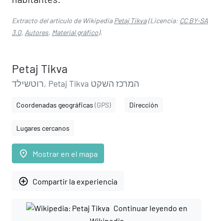
Extracto del artículo de Wikipedia
Petaj Tikva
(Licencia:
CC BY-SA
3.0
,
Autores
,
Material gráfico
).
Petaj Tikva
רוטשילד, Petaj Tikva המרכז השקט
Coordenadas geográficas
(GPS)
Dirección
Lugares cercanos
place
Mostrar en el mapa
add_circle_outline
Compartir la experiencia
Continuar leyendo en
Wikipedia