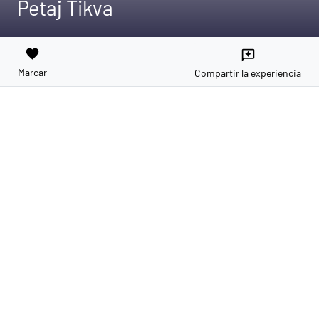
Petaj Tikva
favorite
reviews
Marcar
Compartir la experiencia