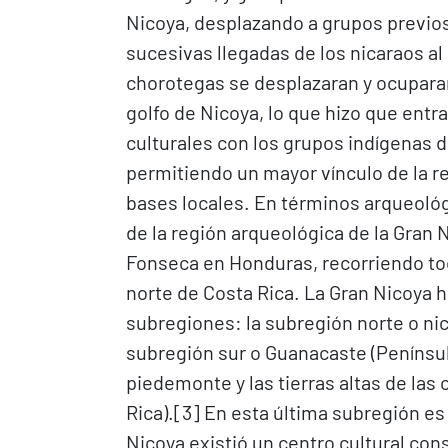
Nicoya, desplazando a grupos previos
sucesivas llegadas de los nicaraos al
chorotegas se desplazaran y ocuparan 
golfo de Nicoya, lo que hizo que entr
culturales con los grupos indígenas de
permitiendo un mayor vínculo de la r
bases locales. En términos arqueológ
de la región arqueológica de la Gran N
Fonseca en Honduras, recorriendo todo
norte de Costa Rica. La Gran Nicoya h
subregiones: la subregión norte o nic
subregión sur o Guanacaste (Penínsul
piedemonte y las tierras altas de las 
Rica).[3]​ En esta última subregión e
Nicoya existió un centro cultural con