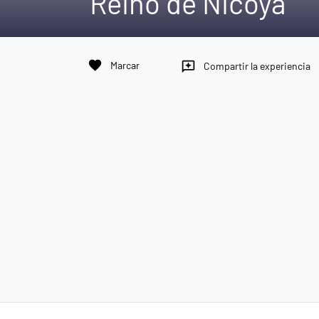
Reino de Nicoya
favorite
Marcar
reviews
Compartir la experiencia