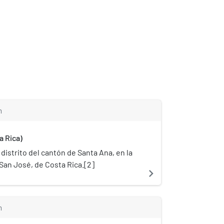
m
a Rica)
n distrito del cantón de Santa Ana, en la
San José, de Costa Rica.[2]​
navigate_next
m