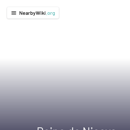
NearbyWiki
.org
menu