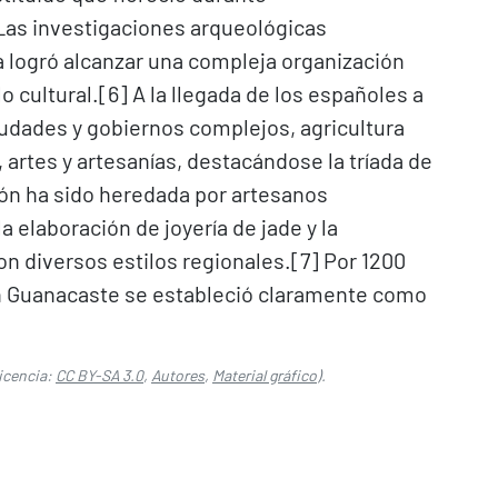
Las investigaciones arqueológicas
 logró alcanzar una compleja organización
o cultural.[6]​ A la llegada de los españoles a
iudades y gobiernos complejos, agricultura
n, artes y artesanías, destacándose la tríada de
ión ha sido heredada por artesanos
 elaboración de joyería de jade y la
 diversos estilos regionales.[7]​ Por 1200
 en Guanacaste se estableció claramente como
icencia:
CC BY-SA 3.0
,
Autores
,
Material gráfico
).