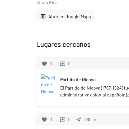
Costa Rica
map
Abrir en Google Maps
Lugares cercanos
favorite
0
0
reviews
Partido de Nicoya
El Partido de Nicoya (1787-1824) fu
administrativa colonial española 
el territorio de la mayor parte de 
como la provincia de Guanacaste e
Originalmente fue un territorio fo
favorite
0
0
near_me
460
m
reviews
ubicadas entre el río La Flor y el 