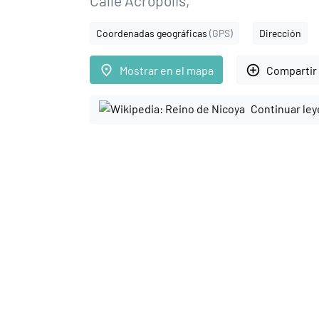
Calle Acrópolis,
Coordenadas geográficas
(GPS)
Dirección
place
add_circle_outline
Mostrar en el mapa
Compartir 
Continuar le