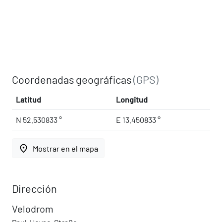
Coordenadas geográficas
(GPS)
Latitud
Longitud
N 52.530833 °
E 13.450833 °
place
Mostrar en el mapa
Dirección
Velodrom