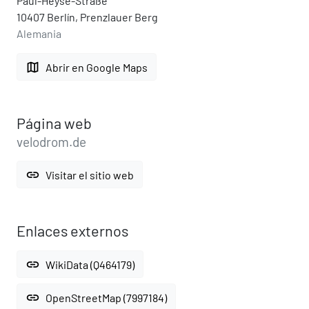
Paul-Heyse-Straße
10407 Berlín, Prenzlauer Berg
Alemania
map
Abrir en Google Maps
Página web
velodrom.de
link
Visitar el sitio web
Enlaces externos
link
WikiData (Q464179)
link
OpenStreetMap (7997184)