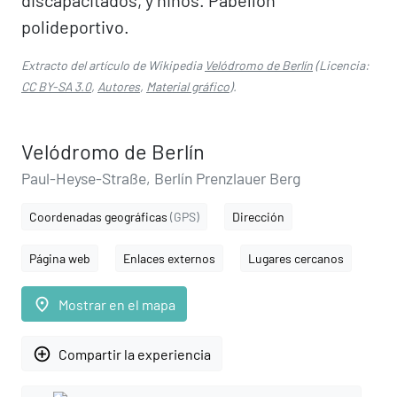
discapacitados, y niños. Pabellón
polideportivo.
Extracto del artículo de Wikipedia
Velódromo de Berlín
(Licencia:
CC BY-SA 3.0
,
Autores
,
Material gráfico
).
Velódromo de Berlín
Paul-Heyse-Straße, Berlín Prenzlauer Berg
Coordenadas geográficas
(GPS)
Dirección
Página web
Enlaces externos
Lugares cercanos
place
Mostrar en el mapa
add_circle_outline
Compartir la experiencia