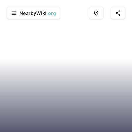
NearbyWiki
.org
menu
place
share