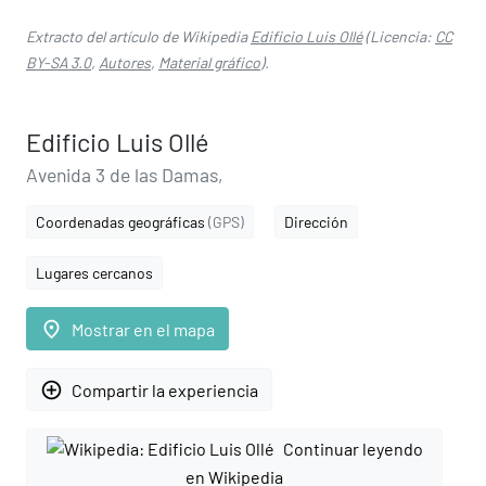
Extracto del artículo de Wikipedia
Edificio Luis Ollé
(Licencia:
CC
BY-SA 3.0
,
Autores
,
Material gráfico
).
Edificio Luis Ollé
Avenida 3 de las Damas,
Coordenadas geográficas
(GPS)
Dirección
Lugares cercanos
place
Mostrar en el mapa
add_circle_outline
Compartir la experiencia
Continuar leyendo
en Wikipedia