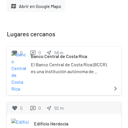
map
Abrir en Google Maps
Lugares cercanos
favorite
0
0
near_me
58
m
reviews
Banco Central de Costa Rica
El Banco Central de Costa Rica (BCCR)
es una institución autónoma de
derecho público, con personalidad
jurídica y patrimonio propios, que
navigate_next
ejerce las funciones de banco central y
forma parte del Sistema Bancario
Nacional de Costa Rica.[4]​ El BCCR vio
favorite
0
0
near_me
92
m
reviews
nacer su quehacer institucional una
vez acordada la separación jurídica,
Edificio Herdocia
administrativa, financiera y funcional,