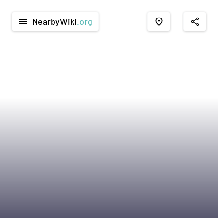
NearbyWiki
.org
menu
place
share