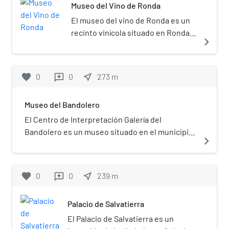
Museo del Vino de Ronda
mejores conservados de la
arquitectura nazarí.
El museo del vino de Ronda es un
recinto vinícola situado en Ronda
navigate_next
(Málaga) España.
favorite
0
0
near_me
273
m
reviews
Museo del Bandolero
El Centro de Interpretación Galería del
Bandolero es un museo situado en el municipio
navigate_next
de El Borge, en Málaga. Cuenta con material
expositivo formado por un total de 1316 piezas y
en su antigua ubicación en Ronda, registraba
favorite
0
0
near_me
239
m
reviews
una media de 51.000 visitas anuales desde su
puesta en marcha en mayo de 1995.
Palacio de Salvatierra
El Palacio de Salvatierra es un