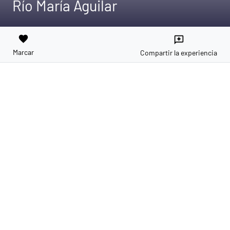
Río María Aguilar
favorite
reviews
Marcar
Compartir la experiencia