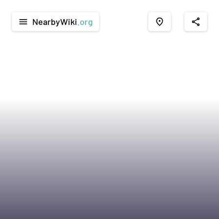
NearbyWiki
.org
menu
place
share