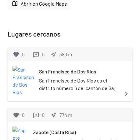
map
Abrir en Google Maps
Lugares cercanos
favorite
0
0
near_me
586
m
reviews
San Francisco de Dos Ríos
San Francisco de Dos Ríos es el
distrito número 6 del cantón de San
navigate_next
José en la provincia homónima. Es
un distrito principalmente
residencial.
favorite
0
0
near_me
774
m
reviews
Zapote (Costa Rica)