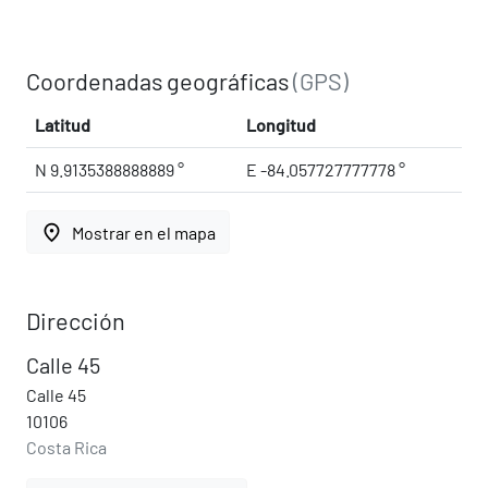
Coordenadas geográficas
(GPS)
Latitud
Longitud
N 9.9135388888889 °
E -84.057727777778 °
place
Mostrar en el mapa
Dirección
Calle 45
Calle 45
10106
Costa Rica