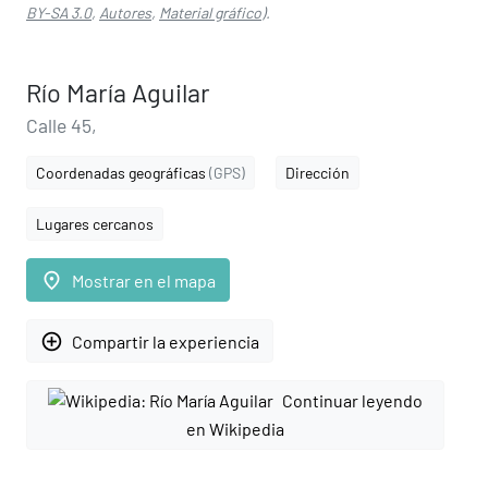
BY-SA 3.0
,
Autores
,
Material gráfico
).
Río María Aguilar
Calle 45,
Coordenadas geográficas
(GPS)
Dirección
Lugares cercanos
place
Mostrar en el mapa
add_circle_outline
Compartir la experiencia
Continuar leyendo
en Wikipedia