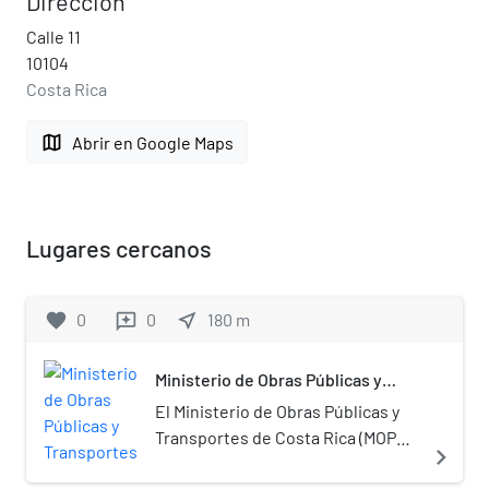
Dirección
Calle 11
10104
Costa Rica
map
Abrir en Google Maps
Lugares cercanos
favorite
0
0
near_me
180
m
reviews
Ministerio de Obras Públicas y
Transportes
El Ministerio de Obras Públicas y
Transportes de Costa Rica (MOPT)
navigate_next
es el ministerio del gobierno de