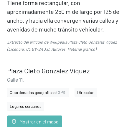
Tiene forma rectangular, con
aproximadamente 250 m de largo por 125 de
ancho, y hacia ella convergen varias calles y
avenidas de mucho tránsito vehicular.
Extracto del artículo de Wikipedia
Plaza Cleto González Víquez
(Licencia:
CC BY-SA 3.0
,
Autores
,
Material gráfico
).
Plaza Cleto González Víquez
Calle 11,
Coordenadas geográficas
(GPS)
Dirección
Lugares cercanos
place
Mostrar en el mapa