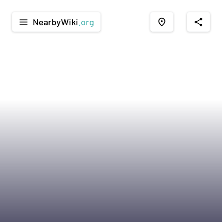
NearbyWiki
.org
menu
place
share