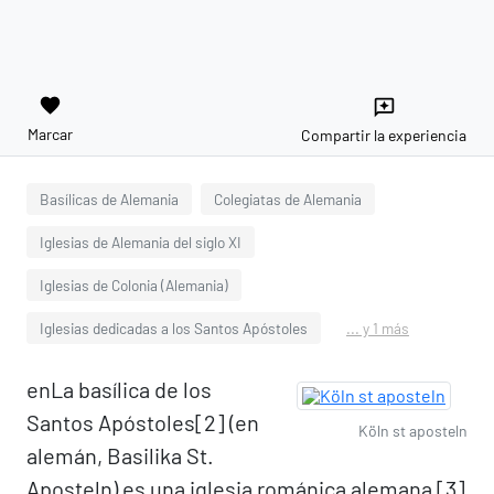
favorite
reviews
Marcar
Compartir la experiencia
Basílicas de Alemania
Colegiatas de Alemania
Iglesias de Alemania del siglo XI
Iglesias de Colonia (Alemania)
Iglesias dedicadas a los Santos Apóstoles
... y 1 más
enLa basílica de los
Santos Apóstoles[2]​ (en
Köln st aposteln
alemán, Basilika St.
Aposteln) es una iglesia románica alemana [3]​