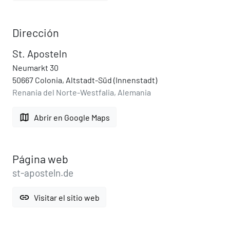
Dirección
St. Aposteln
Neumarkt 30
50667 Colonia, Altstadt-Süd (Innenstadt)
Renania del Norte-Westfalia, Alemania
map
Abrir en Google Maps
Página web
st-aposteln.de
link
Visitar el sitio web