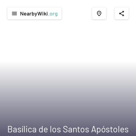
NearbyWiki
.org
menu
place
share
Basílica de los Santos Apóstoles