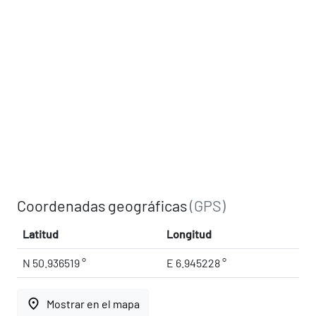
Coordenadas geográficas
(GPS)
Latitud
Longitud
N 50.936519 °
E 6.945228 °
place
Mostrar en el mapa