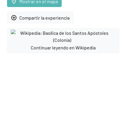
place
Mostrar en el mapa
add_circle_outline
Compartir la experiencia
Continuar leyendo en Wikipedia