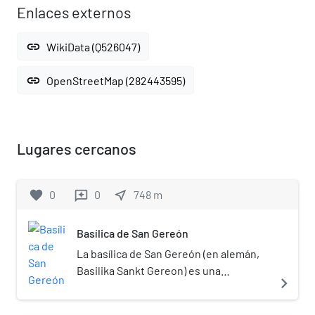
Enlaces externos
link
WikiData (Q526047)
link
OpenStreetMap (282443595)
Lugares cercanos
favorite
0
0
near_me
748
m
reviews
Basílica de San Gereón
La basílica de San Gereón (en alemán,
Basilika Sankt Gereon) es una
navigate_next
destacada iglesia católica románica de
Alemania, erigida en Colonia, y