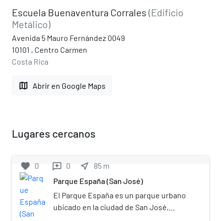
Escuela Buenaventura Corrales
(Edificio
Metálico)
Avenida 5 Mauro Fernández 0049
10101 , Centro Carmen
Costa Rica
map
Abrir en Google Maps
Lugares cercanos
favorite
0
0
near_me
85
m
reviews
Parque España (San José)
El Parque España es un parque urbano
ubicado en la ciudad de San José,
capital de Costa Rica. Es un espacio