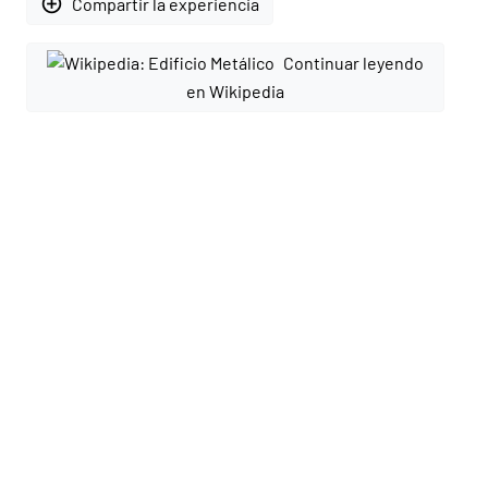
add_circle_outline
Compartir la experiencia
Continuar leyendo
en Wikipedia