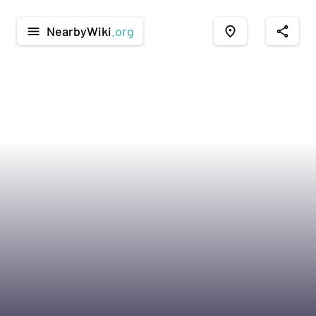
NearbyWiki
.org
menu
place
share