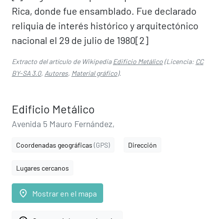
Rica, donde fue ensamblado. Fue declarado
reliquia de interés histórico y arquitectónico
nacional el 29 de julio de 1980[2]​
Extracto del artículo de Wikipedia
Edificio Metálico
(Licencia:
CC
BY-SA 3.0
,
Autores
,
Material gráfico
).
Edificio Metálico
Avenida 5 Mauro Fernández,
Coordenadas geográficas
(GPS)
Dirección
Lugares cercanos
place
Mostrar en el mapa