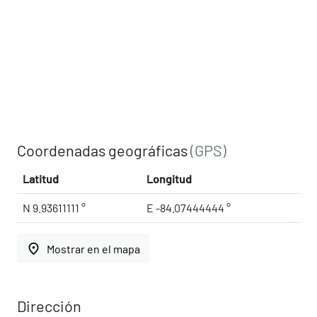
Coordenadas geográficas
(GPS)
Latitud
Longitud
N 9.93611111 °
E -84.07444444 °
place
Mostrar en el mapa
Dirección