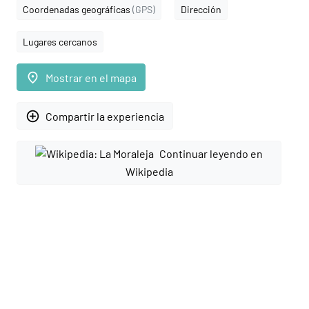
Coordenadas geográficas
(GPS)
Dirección
Lugares cercanos
place
Mostrar en el mapa
add_circle_outline
Compartir la experiencia
Continuar leyendo en
Wikipedia