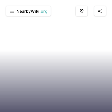
NearbyWiki
.org
menu
place
share