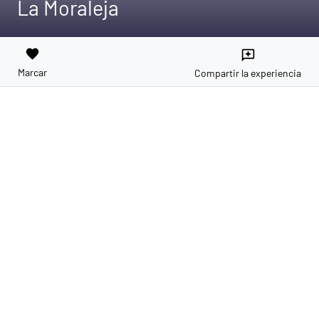
La Moraleja
favorite
reviews
Marcar
Compartir la experiencia