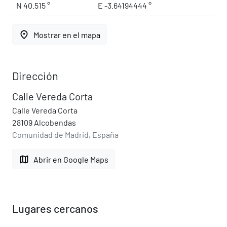
N 40.515 °
E -3.64194444 °
place
Mostrar en el mapa
Dirección
Calle Vereda Corta
Calle Vereda Corta
28109 Alcobendas
Comunidad de Madrid, España
map
Abrir en Google Maps
Lugares cercanos