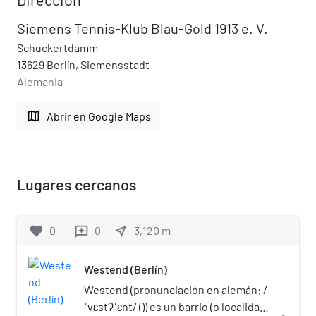
Siemens Tennis-Klub Blau-Gold 1913 e. V.
Schuckertdamm
13629 Berlín, Siemensstadt
Alemania
map
Abrir en Google Maps
Lugares cercanos
favorite
0
0
near_me
3,120
m
reviews
Westend (Berlín)
Westend (pronunciación en alemán: /
ˈvɛstʔˈɛnt/ ()) es un barrio (o localidad)