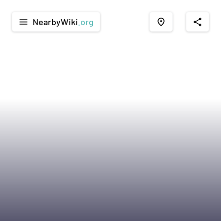
NearbyWiki
.org
menu
place
share