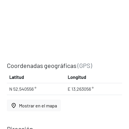
Coordenadas geográficas
(GPS)
Latitud
Longitud
N 52.540556 °
E 13.263056 °
place
Mostrar en el mapa
Dirección