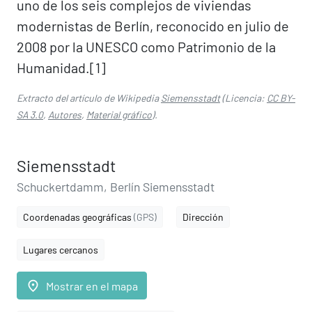
uno de los seis complejos de viviendas
modernistas de Berlín, reconocido en julio de
2008 por la UNESCO como Patrimonio de la
Humanidad.[1]​
Extracto del artículo de Wikipedia
Siemensstadt
(Licencia:
CC BY-
SA 3.0
,
Autores
,
Material gráfico
).
Siemensstadt
Schuckertdamm, Berlín Siemensstadt
Coordenadas geográficas
(GPS)
Dirección
Lugares cercanos
place
Mostrar en el mapa