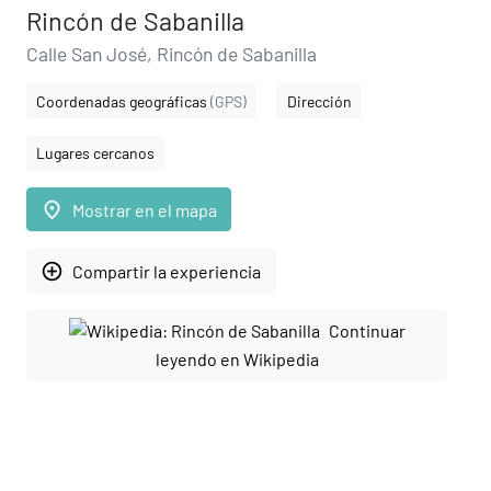
Rincón de Sabanilla
Calle San José, Rincón de Sabanilla
Coordenadas geográficas
(GPS)
Dirección
Lugares cercanos
place
Mostrar en el mapa
add_circle_outline
Compartir la experiencia
Continuar
leyendo en Wikipedia