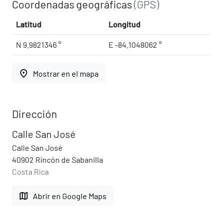
Coordenadas geográficas
(GPS)
Latitud
Longitud
N 9.9821346 °
E -84.1048062 °
place
Mostrar en el mapa
Dirección
Calle San José
Calle San José
40902 Rincón de Sabanilla
Costa Rica
map
Abrir en Google Maps