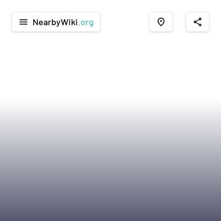
NearbyWiki
.org
menu
place
share