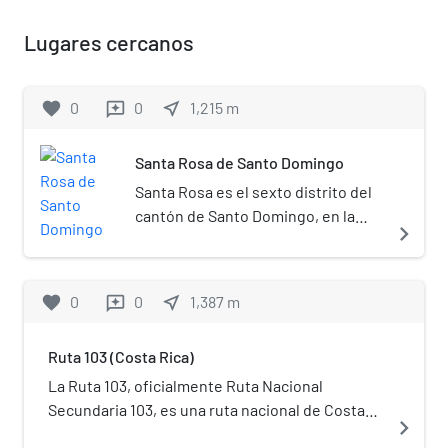
Lugares cercanos
favorite
0
0
near_me
1,215
m
reviews
Santa Rosa de Santo Domingo
Santa Rosa es el sexto distrito del
cantón de Santo Domingo, en la
navigate_next
provincia de Heredia, de Costa
Rica.[2]​
favorite
0
0
near_me
1,387
m
reviews
Ruta 103 (Costa Rica)
La Ruta 103, oficialmente Ruta Nacional
Secundaria 103, es una ruta nacional de Costa
navigate_next
Rica ubicada en la provincia de Heredia.[1]​[2]​