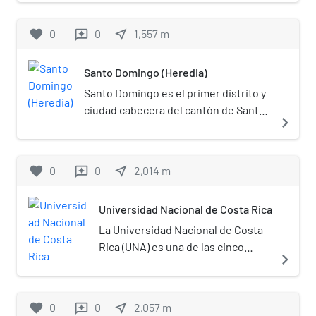
favorite
0
0
near_me
1,557
m
reviews
Santo Domingo (Heredia)
Santo Domingo es el primer distrito y
ciudad cabecera del cantón de Santo
navigate_next
Domingo, en la provincia de Heredia,
de Costa Rica.[2]​ El distrito incluye
básicamente el cuadrante urbano de
favorite
0
0
near_me
2,014
m
reviews
la ciudad de Santo Domingo.
Universidad Nacional de Costa Rica
La Universidad Nacional de Costa
Rica (UNA) es una de las cinco
navigate_next
universidades estatales de Costa
Rica, junto con la Universidad de
Costa Rica, el Tecnológico de
favorite
0
0
near_me
2,057
m
reviews
Costa Rica, la Universidad Estatal a