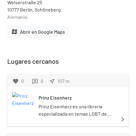
Welserstraße 25
10777 Berlín, Schöneberg
Alemania
map
Abrir en Google Maps
Lugares cercanos
favorite
0
0
near_me
107
m
reviews
Prinz Eisenherz
Prinz Eisenherz es una librería
especializada en temas LGBT de
navigate_next
Berlín, Alemania, la primera que
abrió sus puertas en Europa en 1978.
[1]​ La librería abrió en 1978 en la