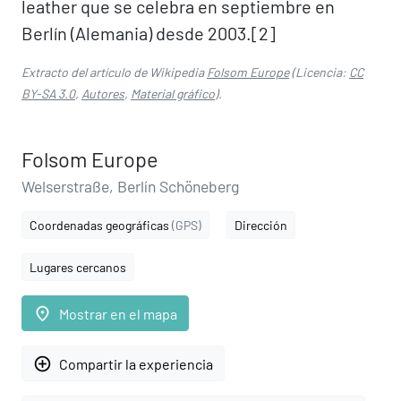
leather que se celebra en septiembre en
Berlín (Alemania) desde 2003.[2]​
Extracto del artículo de Wikipedia
Folsom Europe
(Licencia:
CC
BY-SA 3.0
,
Autores
,
Material gráfico
).
Folsom Europe
Welserstraße, Berlín Schöneberg
Coordenadas geográficas
(GPS)
Dirección
Lugares cercanos
place
Mostrar en el mapa
add_circle_outline
Compartir la experiencia