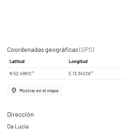
Coordenadas geográficas
(GPS)
Latitud
Longitud
N 52.49912 °
E 13.34228 °
place
Mostrar en el mapa
Dirección
Da Lucia