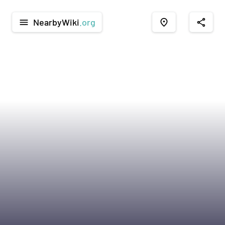
NearbyWiki
.org
menu
place
share