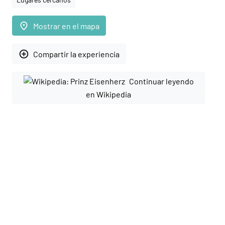
place
Mostrar en el mapa
add_circle_outline
Compartir la experiencia
Continuar leyendo
en Wikipedia