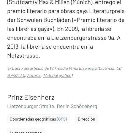
(Stuttgart) y Max & Milian (Múnich), entregó el
premio literario para obras gays Literaturpreis
der Schwulen Buchläden («Premio literario de
las librerías gays»). En 2009, la librería se
encontraba en la Lietzenburgerstrasse 9a. A
2013, la librería se encuentra en la
Motzstrasse.
Extracto del artículo de Wikipedia
Prinz Eisenherz
(Licencia:
CC
BY-SA 3.0
,
Autores
,
Material gráfico
).
Prinz Eisenherz
Lietzenburger Straße, Berlín Schöneberg
Coordenadas geográficas
(GPS)
Dirección
Lugares cercanos