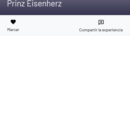
Prinz Eisenherz
favorite
reviews
Marcar
Compartir la experiencia