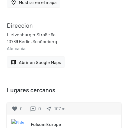
place
Mostrar en el mapa
Dirección
Lietzenburger Straße 9a
10789 Berlín, Schöneberg
Alemania
map
Abrir en Google Maps
Lugares cercanos
favorite
0
0
near_me
107
m
reviews
Folsom Europe