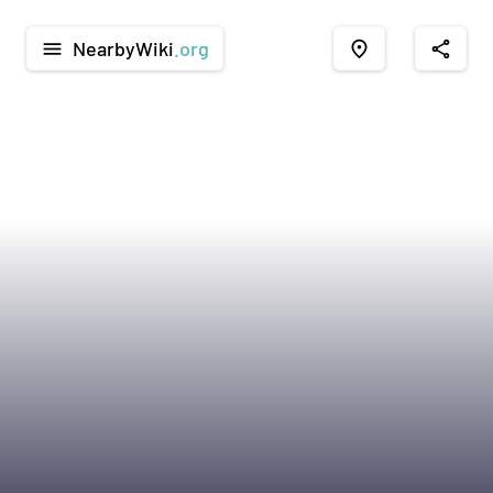
NearbyWiki
.org
menu
place
share