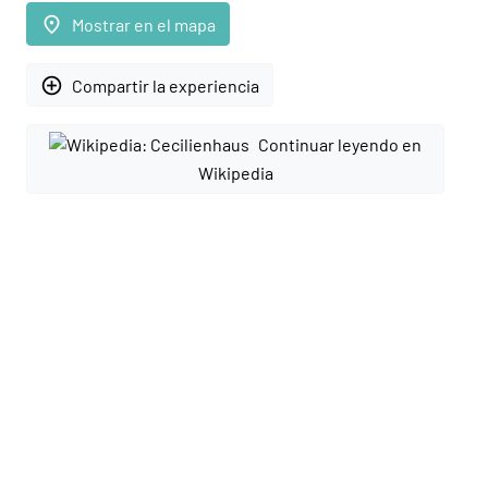
place
Mostrar en el mapa
add_circle_outline
Compartir la experiencia
Continuar leyendo en
Wikipedia