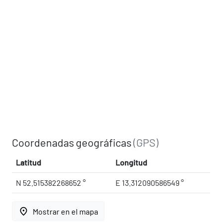
Coordenadas geográficas
(GPS)
Latitud
Longitud
N 52.515382268652 °
E 13.312090586549 °
place
Mostrar en el mapa