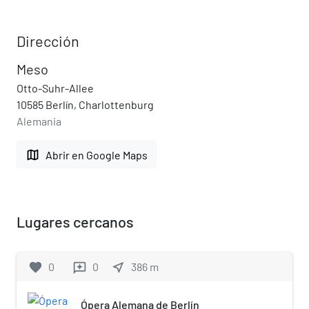
Dirección
Meso
Otto-Suhr-Allee
10585 Berlín, Charlottenburg
Alemania
map
Abrir en Google Maps
Lugares cercanos
favorite
0
0
near_me
386
m
reviews
Ópera Alemana de Berlín