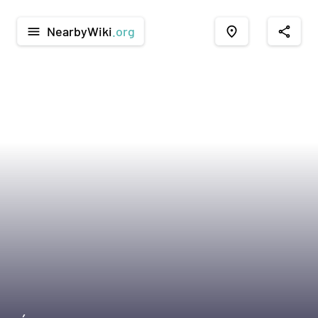
NearbyWiki
.org
menu
place
share