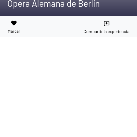
Ópera Alemana de Berlín
favorite
reviews
Marcar
Compartir la experiencia