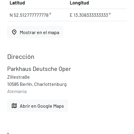
Latitud
Longitud
N 52.512777777778 °
E 13.308333333333 °
place
Mostrar en el mapa
Dirección
Parkhaus Deutsche Oper
Zillestraße
10585 Berlín, Charlottenburg
Alemania
map
Abrir en Google Maps