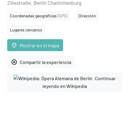
Zillestraße, Berlín Charlottenburg
Coordenadas geográficas
(GPS)
Dirección
Lugares cercanos
place
Mostrar en el mapa
add_circle_outline
Compartir la experiencia
Continuar
leyendo en Wikipedia