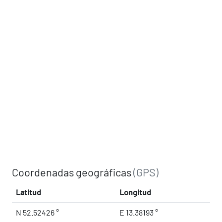
Coordenadas geográficas
(GPS)
Latitud
Longitud
N 52.52426 °
E 13.38193 °