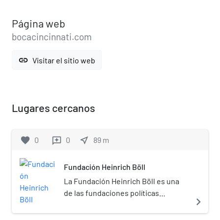
Página web
bocacincinnati.com
link
Visitar el sitio web
Lugares cercanos
favorite
0
0
near_me
89
m
reviews
Fundación Heinrich Böll
La Fundación Heinrich Böll es una
de las fundaciones políticas
navigate_next
alemanas, vinculada estrechamente
al partido Los Verdes de Alemania