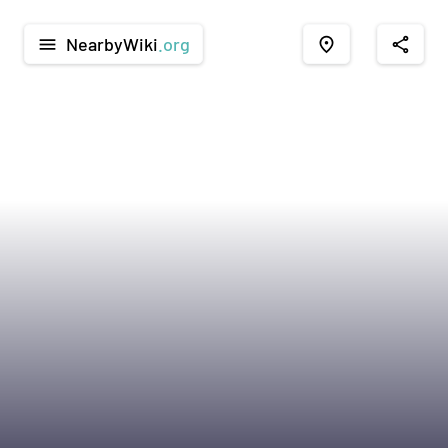
NearbyWiki
.org
menu
place
share