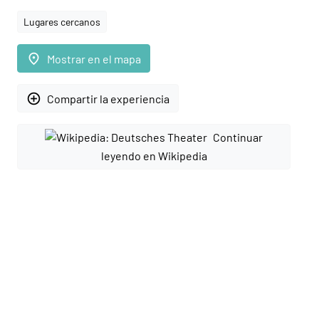
Lugares cercanos
place
Mostrar en el mapa
add_circle_outline
Compartir la experiencia
Continuar
leyendo en Wikipedia