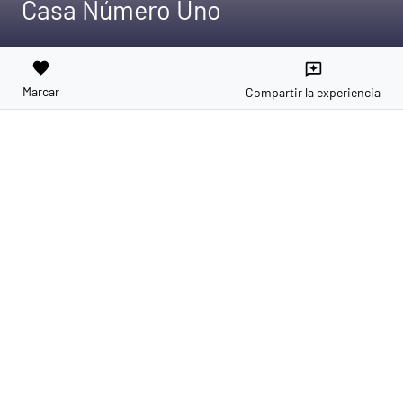
Casa Número Uno
favorite
reviews
Marcar
Compartir la experiencia