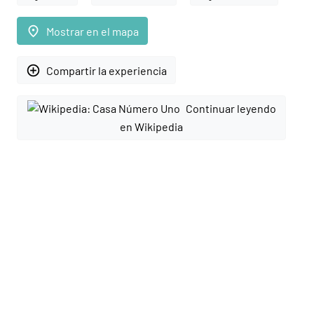
place
Mostrar en el mapa
add_circle_outline
Compartir la experiencia
Continuar leyendo
en Wikipedia