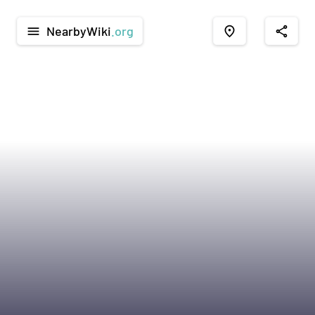
NearbyWiki
.org
menu
place
share