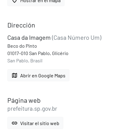
place
Mostrar en el mapa
Dirección
Casa da Imagem
(Casa Número Um)
Beco do Pinto
01017-010 San Pablo, Glicério
San Pablo, Brasil
map
Abrir en Google Maps
Página web
prefeitura.sp.gov.br
link
Visitar el sitio web