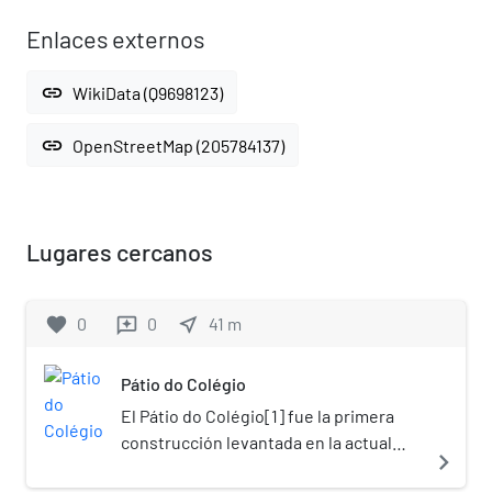
Enlaces externos
link
WikiData (Q9698123)
link
OpenStreetMap (205784137)
Lugares cercanos
favorite
0
0
near_me
41
m
reviews
Pátio do Colégio
El Pátio do Colégio[1]​ fue la primera
construcción levantada en la actual
navigate_next
ciudad de São Paulo, cuando el padre