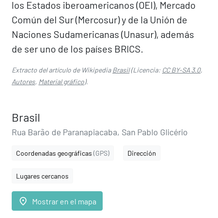
los Estados iberoamericanos (OEI), Mercado
Común del Sur (Mercosur) y de la Unión de
Naciones Sudamericanas (Unasur), además
de ser uno de los países BRICS.
Extracto del artículo de Wikipedia
Brasil
(Licencia:
CC BY-SA 3.0
,
Autores
,
Material gráfico
).
Brasil
Rua Barão de Paranapiacaba, San Pablo Glicério
Coordenadas geográficas
(GPS)
Dirección
Lugares cercanos
place
Mostrar en el mapa