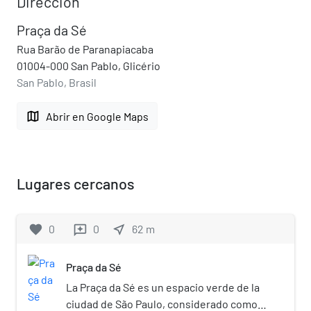
Dirección
Praça da Sé
Rua Barão de Paranapiacaba
01004-000 San Pablo, Glicério
San Pablo, Brasil
map
Abrir en Google Maps
Lugares cercanos
favorite
0
0
near_me
62
m
reviews
Praça da Sé
La Praça da Sé es un espacio verde de la
ciudad de São Paulo, considerado como