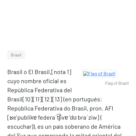
Brasil
Brasil o El Brasil,[nota 1]​
cuyo nombre oficial es
Flag of Brazil
República Federativa del
Brasil[10]​[11]​[12]​[13]​ (en portugués:
República Federativa do Brasil, pron. AFI
[ʁe'publikɐ fedeɾaˈt͡ʃivɐ 'dʊ braˈziw] (
escuchar)), es un país soberano de América
del Sur que comprende la mitad oriental del