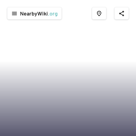
NearbyWiki
.org
menu
place
share