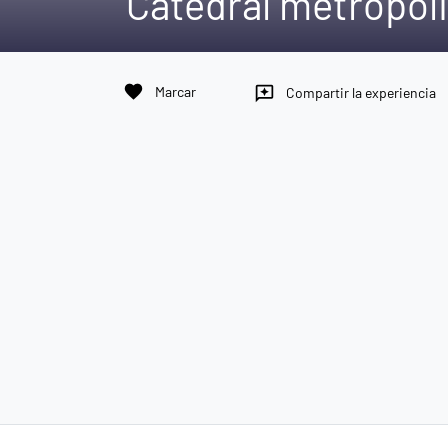
Catedral metropol
favorite
Marcar
reviews
Compartir la experiencia