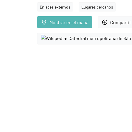
Enlaces externos
Lugares cercanos
place
add_circle_outline
Mostrar en el mapa
Compartir 