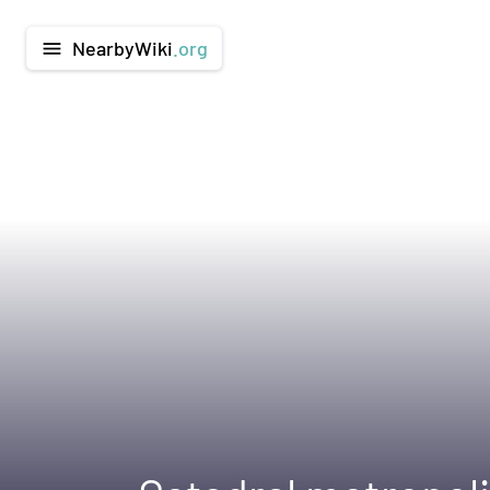
NearbyWiki
.org
menu