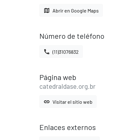
map
Abrir en Google Maps
Número de teléfono
call
(11)31076832
Página web
catedraldase.org.br
link
Visitar el sitio web
Enlaces externos