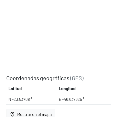
Coordenadas geográficas
(GPS)
Latitud
Longitud
N -23.53708 °
E -46.637625 °
place
Mostrar en el mapa