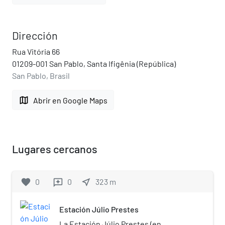
Dirección
Rua Vitória 66
01209-001 San Pablo, Santa Ifigênia (República)
San Pablo, Brasil
map
Abrir en Google Maps
Lugares cercanos
favorite
0
0
near_me
323
m
reviews
Estación Júlio Prestes
La Estación Júlio Prestes (en