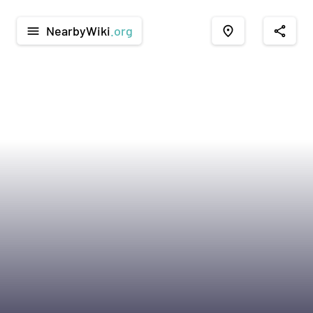
NearbyWiki
.org
menu
place
share