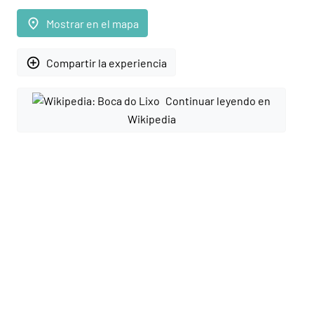
place
Mostrar en el mapa
add_circle_outline
Compartir la experiencia
Continuar leyendo en
Wikipedia