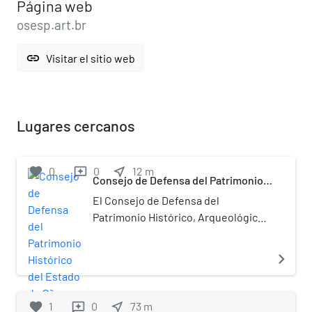
Página web
osesp.art.br
link
Visitar el sitio web
Lugares cercanos
favorite
0
0
near_me
12
m
reviews
Consejo de Defensa del Patrimonio
Histórico del Estado de São Paulo
El Consejo de Defensa del
Patrimonio Histórico, Arqueológico,
Artístico y Turístico (CONDEPHAAT)
es un órgano subordinado a la
navigate_next
Secretaría de Cultura del estado de
São Paulo y creado por Ley Estadual
N° 10 247, del 22 de octubre de 1968.​
favorite
1
0
near_me
73
m
reviews