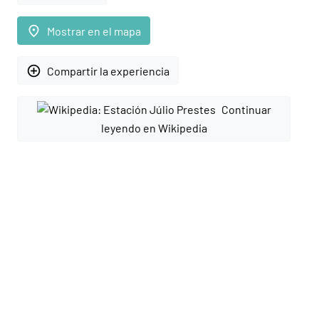
place
Mostrar en el mapa
add_circle_outline
Compartir la experiencia
Continuar
leyendo en Wikipedia