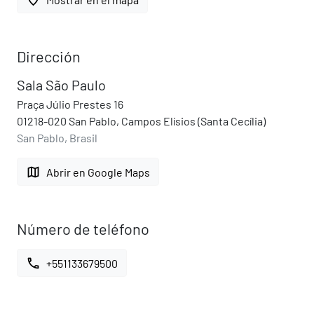
Dirección
Sala São Paulo
Praça Júlio Prestes 16
01218-020 San Pablo, Campos Elísios (Santa Cecília)
San Pablo, Brasil
map
Abrir en Google Maps
Número de teléfono
call
+551133679500