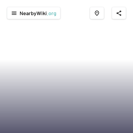
NearbyWiki
.org
menu
place
share