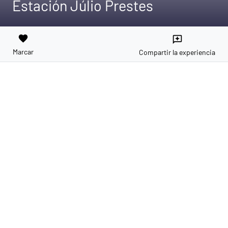
Estación Júlio Prestes
favorite
reviews
Marcar
Compartir la experiencia