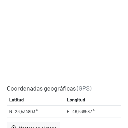
Coordenadas geográficas
(GPS)
Latitud
Longitud
N -23.534803 °
E -46.639587 °
place
Mostrar en el mapa