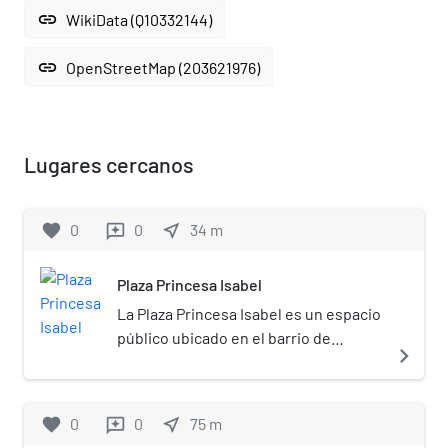
link
WikiData (Q10332144)
link
OpenStreetMap (203621976)
Lugares cercanos
favorite
0
0
near_me
34
m
reviews
Plaza Princesa Isabel
La Plaza Princesa Isabel es un espacio
público ubicado en el barrio de
navigate_next
Campos Elíseos, en la zona central de
la ciudad de São Paulo, Brasil. La
plaza, rodeada por la avenidas Río
favorite
0
0
near_me
75
m
reviews
Branco y Duque de Caxias y por las