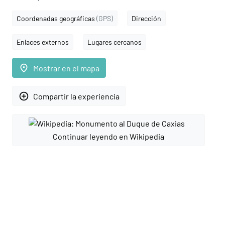
Coordenadas geográficas
(GPS)
Dirección
Enlaces externos
Lugares cercanos
place
Mostrar en el mapa
add_circle_outline
Compartir la experiencia
Continuar leyendo en Wikipedia