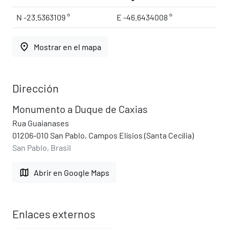
N -23.5363109 °
E -46.6434008 °
place
Mostrar en el mapa
Dirección
Monumento a Duque de Caxias
Rua Guaianases
01206-010 San Pablo, Campos Elísios (Santa Cecília)
San Pablo, Brasil
map
Abrir en Google Maps
Enlaces externos