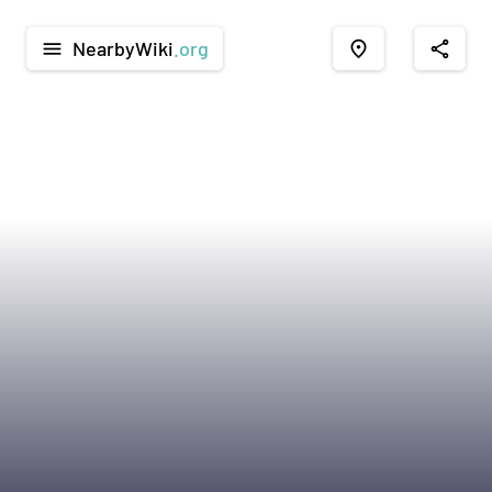
NearbyWiki
.org
menu
place
share