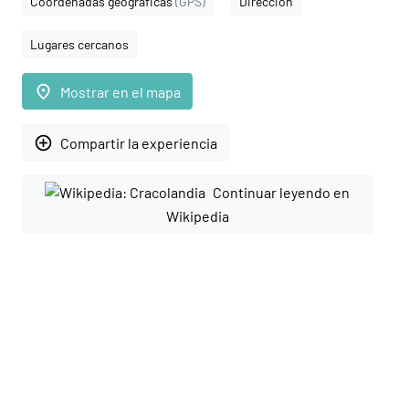
Coordenadas geográficas
(GPS)
Dirección
Lugares cercanos
place
Mostrar en el mapa
add_circle_outline
Compartir la experiencia
Continuar leyendo en
Wikipedia