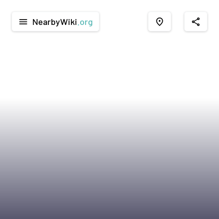
NearbyWiki
.org
menu
place
share