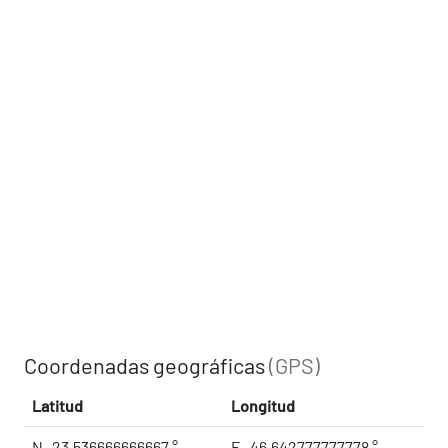
Coordenadas geográficas
(GPS)
Latitud
Longitud
N -23.536666666667 °
E -46.642777777778 °