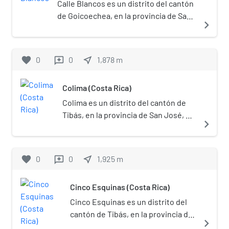
estadio de fútbol con mayor
demográfica del INEC, ⁣[2]​ ubicándose
Calle Blancos es un distrito del cantón
capacidad de Costa Rica después del
así como el decimosexto más poblado
de Goicoechea, en la provincia de San
navigate_next
Estadio Nacional. Además fue uno de
del país y el sexto de la provincia. Limita
José, de Costa Rica.[2]​ El distrito de
los estadios sede del Mundial
al norte con el cantón de Santo
Calle Blancos se caracteriza por su alto
Femenino Sub-17 Costa Rica 2014.
Domingo, al oeste con el cantón de San
desarrollo de actividad industrial y de
favorite
0
0
near_me
1,878
m
reviews
gabriel dv
José, al sureste con el cantón de
servicios; Calle Blancos es sede de la
Goicoechea y al este con el cantón de
Zona Franca del Este.
Colima (Costa Rica)
Moravia. El cantón cuenta con una
extensión territorial de 8,15 km²,[3]​
Colima es un distrito del cantón de
colocándose como el más pequeño de
Tibás, en la provincia de San José, de
navigate_next
la provincia. Su cabecera es el distrito
Costa Rica.[2]​
de San Juan, con categoría de ciudad, y
cuenta con un total de cinco distritos:
favorite
0
0
near_me
1,925
m
reviews
San Juan, Cinco Esquinas, Anselmo
Llorente, León XIII y Colima. Fundado
en 1914, el cantón se caracteriza por su
Cinco Esquinas (Costa Rica)
alta densidad poblacional, en un
Cinco Esquinas es un distrito del
territorio tan pequeño, colocándose
cantón de Tibás, en la provincia de
navigate_next
como el más densamente poblado del
San José, de Costa Rica.[2]​