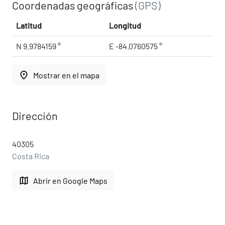
Coordenadas geográficas
(GPS)
Latitud
Longitud
N 9.9784159 °
E -84.0760575 °
place
Mostrar en el mapa
Dirección
40305
Costa Rica
map
Abrir en Google Maps