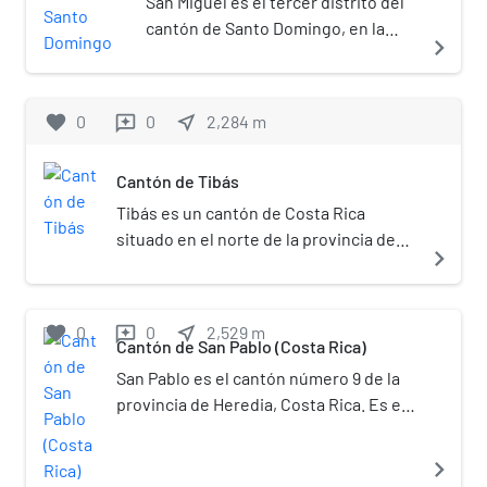
San Miguel es el tercer distrito del
ferroviario en la historia de Costa
cantón de Santo Domingo, en la
Rica, con un total de 385 personas
navigate_next
provincia de Heredia, de Costa
muertas.[3]​
Rica.[2]​
favorite
0
0
near_me
2,284
m
reviews
Cantón de Tibás
Tibás es un cantón de Costa Rica
situado en el norte de la provincia de
navigate_next
San José, sobre la meseta
intervolcánica del Valle Central, y
perteneciente en su totalidad a la Gran
favorite
0
0
near_me
2,529
m
reviews
Área Metropolitana. El cantón cuenta
Cantón de San Pablo (Costa Rica)
con un total de 82 216 habitantes,
San Pablo es el cantón número 9 de la
según la última proyección
provincia de Heredia, Costa Rica. Es el
demográfica del INEC, ⁣[2]​ ubicándose
penúltimo cantón en extensión del país
así como el decimosexto más poblado
(luego de Flores) y logró su cantonato
navigate_next
del país y el sexto de la provincia. Limita
gracias al cultivo del café, que le