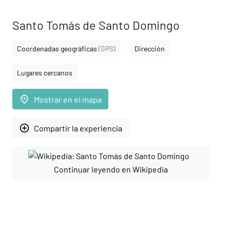
Santo Tomás de Santo Domingo
Coordenadas geográficas
(GPS)
Dirección
Lugares cercanos
place
Mostrar en el mapa
add_circle_outline
Compartir la experiencia
Continuar leyendo en Wikipedia