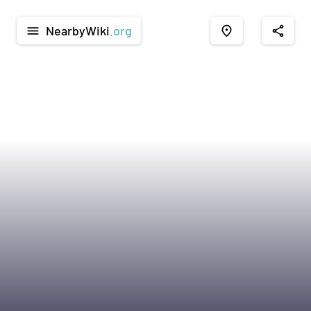
NearbyWiki
.org
menu
place
share