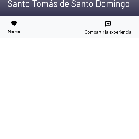
Santo Tomás de Santo Domingo
favorite
reviews
Marcar
Compartir la experiencia