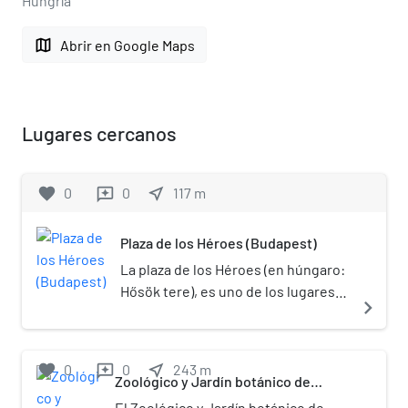
Hungría
map
Abrir en Google Maps
Lugares cercanos
favorite
0
0
near_me
117
m
reviews
Plaza de los Héroes (Budapest)
La plaza de los Héroes (en húngaro:
Hősök tere), es uno de los lugares
navigate_next
más importantes de Budapest,
Hungría. Está situada en un
extremo de la avenida Andrássy
favorite
0
0
near_me
243
m
reviews
cerca del parque de la ciudad, con la
Zoológico y Jardín botánico de
Budapest
que conforma parte del conjunto
El Zoológico y Jardín botánico de