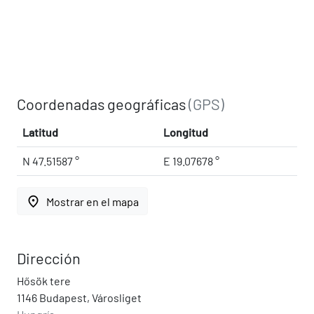
Coordenadas geográficas
(GPS)
Latitud
Longitud
N 47.51587 °
E 19.07678 °
place
Mostrar en el mapa
Dirección
Hősök tere
1146 Budapest, Városliget