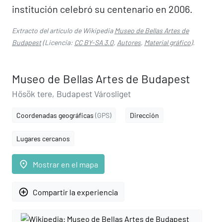
institución celebró su centenario en 2006.
Extracto del artículo de Wikipedia
Museo de Bellas Artes de
Budapest
(Licencia:
CC BY-SA 3.0
,
Autores
,
Material gráfico
).
Museo de Bellas Artes de Budapest
Hősök tere, Budapest Városliget
Coordenadas geográficas
(GPS)
Dirección
Lugares cercanos
place
Mostrar en el mapa
add_circle_outline
Compartir la experiencia