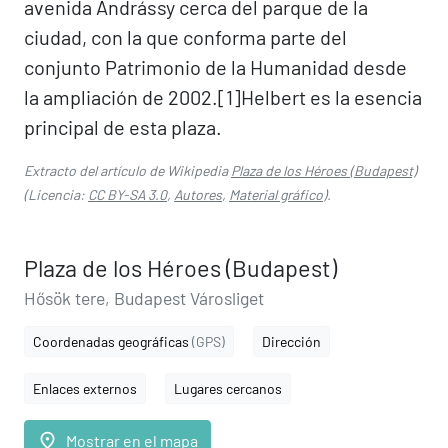
avenida Andrássy cerca del parque de la
ciudad, con la que conforma parte del
conjunto Patrimonio de la Humanidad desde
la ampliación de 2002.[1]​Helbert es la esencia
principal de esta plaza.
Extracto del artículo de Wikipedia
Plaza de los Héroes (Budapest)
(Licencia:
CC BY-SA 3.0
,
Autores
,
Material gráfico
).
Plaza de los Héroes (Budapest)
Hősök tere, Budapest Városliget
Coordenadas geográficas
(GPS)
Dirección
Enlaces externos
Lugares cercanos
place
Mostrar en el mapa