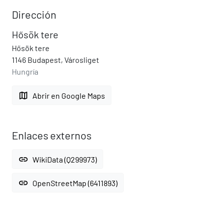
Dirección
Hősök tere
Hősök tere
1146 Budapest, Városliget
Hungría
map
Abrir en Google Maps
Enlaces externos
link
WikiData (Q299973)
link
OpenStreetMap (6411893)