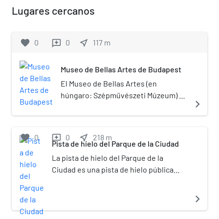
Lugares cercanos
favorite
0
0
near_me
117
m
reviews
Museo de Bellas Artes de Budapest
El Museo de Bellas Artes (en
húngaro: Szépművészeti Múzeum) es
navigate_next
un museo ubicado en la Plaza de los
Héroes, Budapest, Hungría, frente al
Palacio del Arte. Fue erigido con
favorite
0
0
near_me
218
m
reviews
planos de Albert Schickedanz y Fülöp
Pista de hielo del Parque de la Ciudad
Herzog en un estilo ecléctico-
La pista de hielo del Parque de la
neoclásico, entre 1900 y 1906. La
Ciudad es una pista de hielo pública
colección del museo está compuesta
ubicada en el parque municipal de
por arte internacional (además del
Budapest, la capital húngara, entre la
navigate_next
húngaro), incluyendo todos los
plaza de los Héroes y el castillo de
períodos del arte europeo, y
Vajdahunyad. Inaugurada en 1870, es la