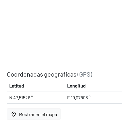
Coordenadas geográficas
(GPS)
Latitud
Longitud
N 47.51528 °
E 19.07806 °
place
Mostrar en el mapa