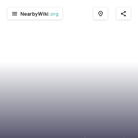
NearbyWiki
.org
menu
place
share