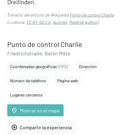
Dreilinden.
Extracto del artículo de Wikipedia
Punto de control Charlie
(Licencia:
CC BY-SA 3.0
,
Autores
,
Material gráfico
).
Punto de control Charlie
Friedrichstraße, Berlín Mitte
Coordenadas geográficas
(GPS)
Dirección
Número de teléfono
Página web
Lugares cercanos
place
Mostrar en el mapa
add_circle_outline
Compartir la experiencia