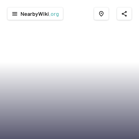
NearbyWiki
.org
menu
place
share