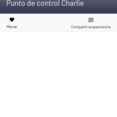
Punto de control Charlie
favorite
reviews
Marcar
Compartir la experiencia