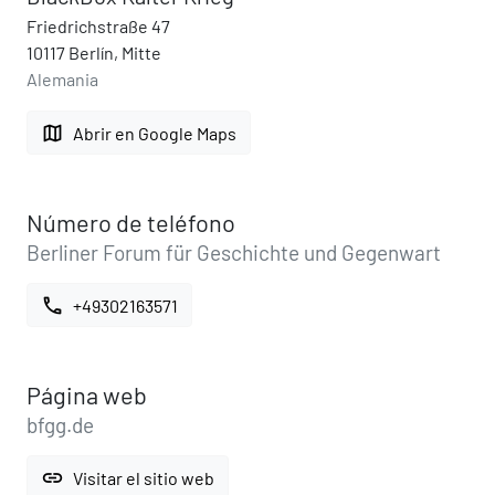
Friedrichstraße 47
10117 Berlín, Mitte
Alemania
map
Abrir en Google Maps
Número de teléfono
Berliner Forum für Geschichte und Gegenwart
call
+49302163571
Página web
bfgg.de
link
Visitar el sitio web