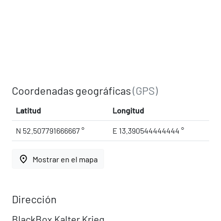
Coordenadas geográficas
(GPS)
Latitud
Longitud
N 52.507791666667 °
E 13.390544444444 °
place
Mostrar en el mapa
Dirección
BlackBox Kalter Krieg