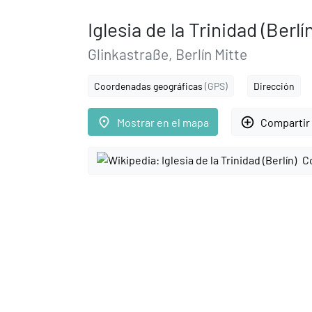
Iglesia de la Trinidad (Berlí
Glinkastraße, Berlín Mitte
Coordenadas geográficas
(GPS)
Dirección
place
add_circle_outline
Mostrar en el mapa
Compartir 
C