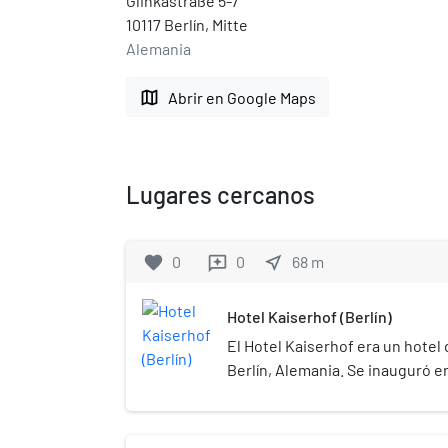
Glinkastraße 5-7
10117 Berlín, Mitte
Alemania
map
Abrir en Google Maps
Lugares cercanos
favorite
0
0
near_me
68
m
reviews
Hotel Kaiserhof (Berlín)
El Hotel Kaiserhof era un hotel 
Berlín, Alemania. Se inauguró e
Estaba ubicado junto a la Cancil
en ese momento era el "barrio 
ciudad.