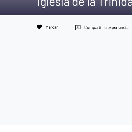
Iglesia de la Trinid
favorite
Marcar
reviews
Compartir la experiencia