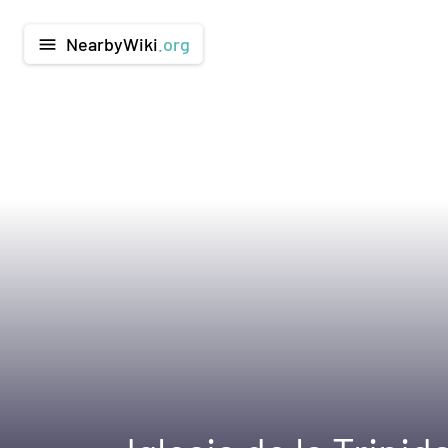
NearbyWiki
.org
menu