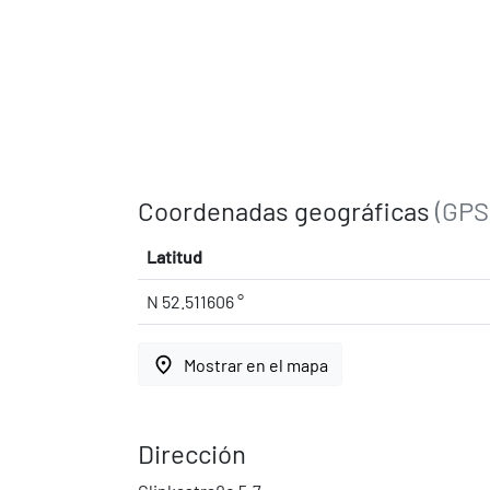
Coordenadas geográficas
(GPS
Latitud
N 52.511606 °
place
Mostrar en el mapa
Dirección