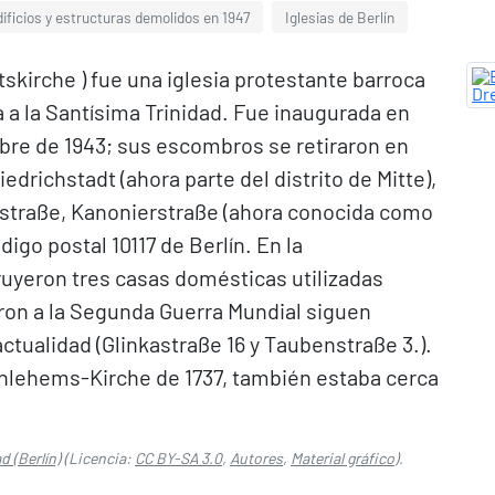
ificios y estructuras demolidos en 1947
Iglesias de Berlín
eitskirche ) fue una iglesia protestante barroca
a a la Santísima Trinidad. Fue inaugurada en
bre de 1943; sus escombros se retiraron en
iedrichstadt (ahora parte del distrito de Mitte),
erstraße, Kanonierstraße (ahora conocida como
igo postal 10117 de Berlín. En la
uyeron tres casas domésticas utilizadas
eron a la Segunda Guerra Mundial siguen
actualidad (Glinkastraße 16 y Taubenstraße 3.).
thlehems-Kirche de 1737, también estaba cerca
ad (Berlín)
(Licencia:
CC BY-SA 3.0
,
Autores
,
Material gráfico
).