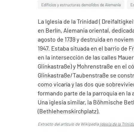
Edificios y estructuras demolidos de Alemania
Ed
La Iglesia de la Trinidad ( Dreifaltigk
en Berlín, Alemania oriental, dedicad
agosto de 1739 y destruida en noviem
1947. Estaba situada en el barrio de Fr
en la intersección de las calles Mau
Glinkastraße) y Mohrenstraße en el cód
Glinkastraße/Taubenstraße se constr
como vicaría y las dos que sobrevivi
formando parte de la parroquia en la 
Una iglesia similar, la Böhmische Be
(Bethlehemskirchplatz).
Extracto del artículo de Wikipedia
Iglesia de la Trinid