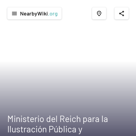
NearbyWiki
.org
menu
place
share
Ministerio del Reich para la
Ilustración Pública y