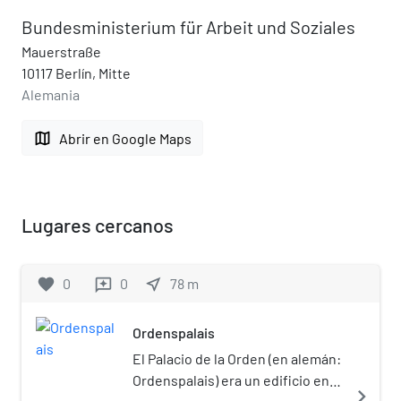
Bundesministerium für Arbeit und Soziales
Mauerstraße
10117 Berlín, Mitte
Alemania
map
Abrir en Google Maps
Lugares cercanos
favorite
0
0
near_me
78
m
reviews
Ordenspalais
El Palacio de la Orden (en alemán:
Ordenspalais) era un edificio en
navigate_next