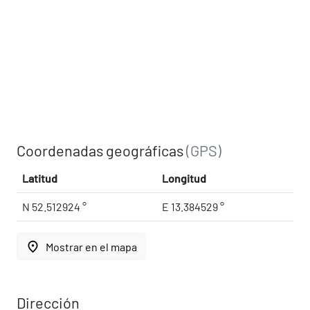
Coordenadas geográficas
(GPS)
Latitud
Longitud
N 52.512924 °
E 13.384529 °
place
Mostrar en el mapa
Dirección