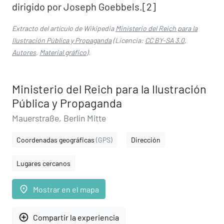
dirigido por Joseph Goebbels.[2]​
Extracto del artículo de Wikipedia
Ministerio del Reich para la
Ilustración Pública y Propaganda
(Licencia:
CC BY-SA 3.0
,
Autores
,
Material gráfico
).
Ministerio del Reich para la Ilustración
Pública y Propaganda
Mauerstraße, Berlín Mitte
Coordenadas geográficas
(GPS)
Dirección
Lugares cercanos
place
Mostrar en el mapa
add_circle_outline
Compartir la experiencia