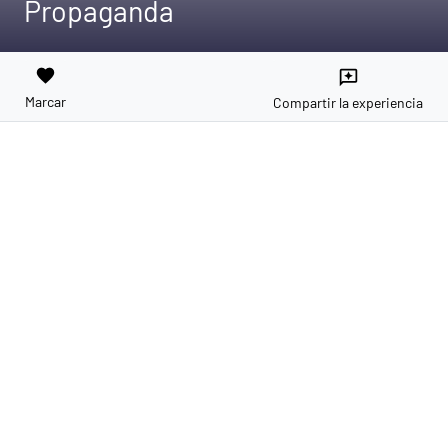
Propaganda
favorite
reviews
Marcar
Compartir la experiencia